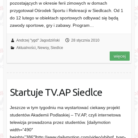
pozostających w okresie ferii zimowych w domach
przygotował Ośrodek Sportu i Rekreacji w Siedlcach. Od 1
do 12 lutego w obiektach sportowych odbywać się będą
zawody sportowe, gry i zabawy. Program…
Andrzej "ygd" Jagodziński
28 stycznia 2010
Aktualności
,
Newsy
,
Siedlce
więcej
Startuje TV.AP Siedlce
Jeszcze w tym tygodniu ma wystartować ciekawy projekt
studentów Akademii Podlaskiej – TV.AP, czyli internetowa
telewizja prowadzona przez studentów. [dailymotion
width=”490″
height=”386″]http://www.dailymotion.com/video/xbihqf_tvap-