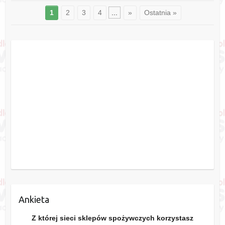
1
2
3
4
...
»
Ostatnia »
Ankieta
Z której sieci sklepów spożywczych korzystasz