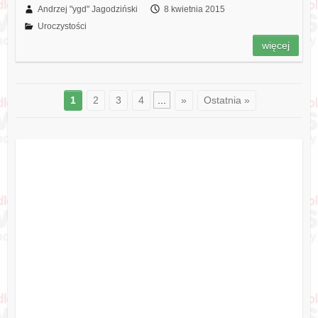
Andrzej "ygd" Jagodziński
8 kwietnia 2015
Uroczystości
więcej
1
2
3
4
...
»
Ostatnia »