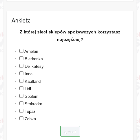
Ankieta
Z której sieci sklepów spożywczych korzystasz
najczęściej?
Arhelan
Biedronka
Delikatesy
Inna
Kaufland
Lidl
Społem
Stokrotka
Topaz
Żabka