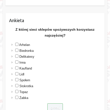
Ankieta
Z której sieci sklepów spożywczych korzystasz
najczęściej?
Arhelan
Biedronka
Delikatesy
Inna
Kaufland
Lidl
Społem
Stokrotka
Topaz
Żabka