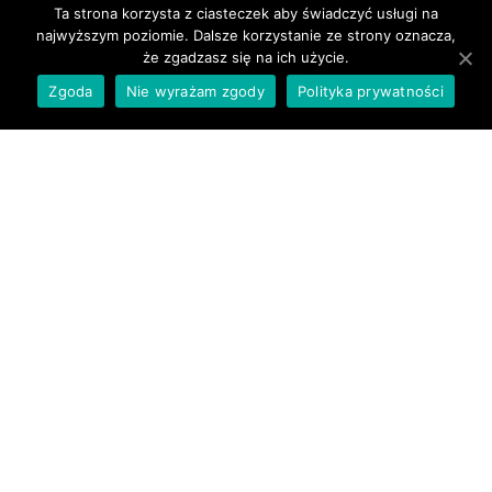
komputerze. Pozostając na stronie wyrażasz na to zgodę.
Ta strona korzysta z ciasteczek aby świadczyć usługi na
Zmieniając ustawienia przeglądarki można zablokować ich
najwyższym poziomie. Dalsze korzystanie ze strony oznacza,
Pracujące niedziele 2024
że zgadzasz się na ich użycie.
zapisywanie.
Zgadzam się
24 marca, 28 kwietnia, 30 czerwca, 25 sierpnia, 15
Zgoda
Nie wyrażam zgody
Polityka prywatności
Wiecej o polityce prywatności i ciasteczkach
grudnia, 22 grudnia
Wyszukaj
Szukaj
Copyright © 2026
Siedlce
. Theme by
Colorlib
Powered by
WordPress
Informacje:
Kontakt
,
Reklama
,
Polityka prywatności i plików cookie
eSiedlce