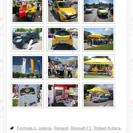
Formuła 1
,
galeria
,
Renault
,
Renault F1
,
Robert Kubica
,