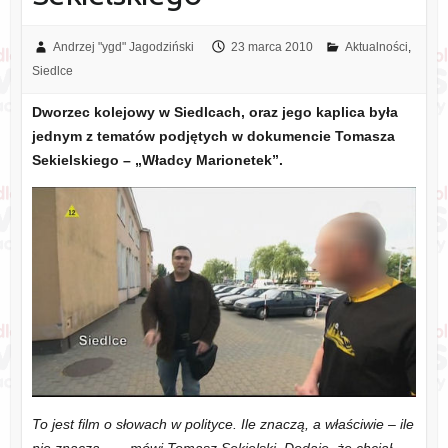
Andrzej "ygd" Jagodziński
23 marca 2010
Aktualności
,
Siedlce
Dworzec kolejowy w Siedlcach, oraz jego kaplica była
jednym z tematów podjętych w dokumencie Tomasza
Sekielskiego – „Władcy Marionetek”.
To jest film o słowach w polityce. Ile znaczą, a właściwie – ile