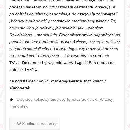
nie znaczą… – mówi Tomasz Sekielski. Dodaje, że chciał
pokazać jak łatwo politycy składają deklaracje, obiecują, a
po dojściu do władzy, zapominają do czego się zobowiązali.
„Władcy marionetek” przedstawia mechanizmy władzy. To,
czym się kierują politycy, jak działają, jak – zdaniem
Sekielskiego – manipulują. Dziennikarz szuka odpowiedzi na
pytania: kto jest marionetką w tym świecie, czy są to politycy
w rękach specjalistów od marketingu, czy może wyborcy są
na „sznurkach” rządzących.
– jak czytamy na stronach
TVNu. Dokument był wyemitowany 14go i 15go marca na
antenie TVN24.
na podstawie: TVN24, marietały własne, foto Władcy
Marionetek
Dworzec kolejowy Siedlce
,
Tomasz Sekielski
,
Władcy
mariontek
←
W Siedlcach najtaniej!