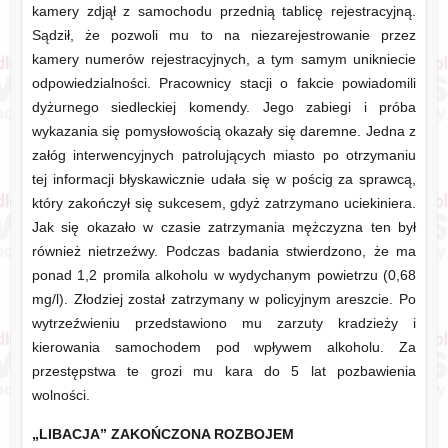
kamery zdjął z samochodu przednią tablicę rejestracyjną.
Sądził, że pozwoli mu to na niezarejestrowanie przez
kamery numerów rejestracyjnych, a tym samym unikniecie
odpowiedzialności. Pracownicy stacji o fakcie powiadomili
dyżurnego siedleckiej komendy. Jego zabiegi i próba
wykazania się pomysłowością okazały się daremne. Jedna z
załóg interwencyjnych patrolujących miasto po otrzymaniu
tej informacji błyskawicznie udała się w pościg za sprawcą,
który zakończył się sukcesem, gdyż zatrzymano uciekiniera.
Jak się okazało w czasie zatrzymania mężczyzna ten był
również nietrzeźwy. Podczas badania stwierdzono, że ma
ponad 1,2 promila alkoholu w wydychanym powietrzu (0,68
mg/l). Złodziej został zatrzymany w policyjnym areszcie. Po
wytrzeźwieniu przedstawiono mu zarzuty kradzieży i
kierowania samochodem pod wpływem alkoholu. Za
przestępstwa te grozi mu kara do 5 lat pozbawienia
wolności.
„LIBACJA” ZAKOŃCZONA ROZBOJEM