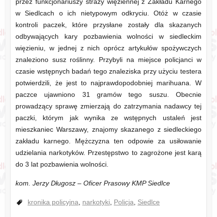
przez funkcjonariuszy straży więziennej z Zakładu Karnego
w Siedlcach o ich nietypowym odkryciu. Otóż w czasie
kontroli paczek, które przysłane zostały dla skazanych
odbywających kary pozbawienia wolności w siedleckim
więzieniu, w jednej z nich oprócz artykułów spożywczych
znaleziono susz roślinny. Przybyli na miejsce policjanci w
czasie wstępnych badań tego znaleziska przy użyciu testera
potwierdzili, że jest to najprawdopodobniej marihuana. W
paczce ujawniono 31 gramów tego suszu. Obecnie
prowadzący sprawę zmierzają do zatrzymania nadawcy tej
paczki, którym jak wynika ze wstępnych ustaleń jest
mieszkaniec Warszawy, znajomy skazanego z siedleckiego
zakładu karnego. Mężczyzna ten odpowie za usiłowanie
udzielania narkotyków. Przestępstwo to zagrożone jest karą
do 3 lat pozbawienia wolności.
kom. Jerzy Długosz – Oficer Prasowy KMP Siedlce
kronika policyjna
,
narkotyki
,
Policja
,
Siedlce