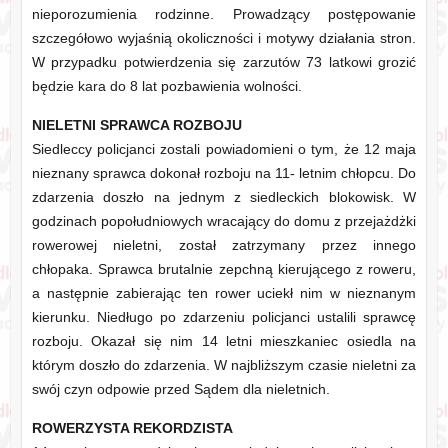
nieporozumienia rodzinne. Prowadzący postępowanie
szczegółowo wyjaśnią okoliczności i motywy działania stron.
W przypadku potwierdzenia się zarzutów 73 latkowi grozić
będzie kara do 8 lat pozbawienia wolności.
NIELETNI SPRAWCA ROZBOJU
Siedleccy policjanci zostali powiadomieni o tym, że 12 maja
nieznany sprawca dokonał rozboju na 11- letnim chłopcu. Do
zdarzenia doszło na jednym z siedleckich blokowisk. W
godzinach popołudniowych wracający do domu z przejażdżki
rowerowej nieletni, został zatrzymany przez innego
chłopaka. Sprawca brutalnie zepchną kierującego z roweru,
a następnie zabierając ten rower uciekł nim w nieznanym
kierunku. Niedługo po zdarzeniu policjanci ustalili sprawcę
rozboju. Okazał się nim 14 letni mieszkaniec osiedla na
którym doszło do zdarzenia. W najbliższym czasie nieletni za
swój czyn odpowie przed Sądem dla nieletnich.
ROWERZYSTA REKORDZISTA