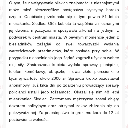
O tym, że nawiązywanie bliskich znajomości z nieznajomymi
może mieć nieszczęśliwe następstwa słyszymy bardzo
często. Osobiście przekonała się o tym pewna 51 letnia
mieszkanka Siedlec. Otóż kobieta ta wspólnie z nieznanymi
jej dwoma mężczyznami spożywała alkohol na jednym z
podwórek w centrum miasta. W pewnym momencie jeden z
biesiadników zażądał od swej towarzyszki wydania
wartościowych przedmiotów, które posiada przy sobie. W
przypadku niespełnienia jego żądań zagroził użyciem wobec
niej siły. Zastraszona kobieta wydała sprawcy pieniądze,
telefon komórkowy, obrączkę i dwa złote pierścionki o
łącznej wartości około 2000 zł. Sprawca krótko pozostawał
anonimowy. Już kilka dni po zdarzeniu prowadzący sprawę
policjanci ustalili jego tożsamość. Okazał się nim 48 letni
mieszkaniec Siedlec. Zatrzymany mężczyzna został objęty
dozorem policyjnym oraz otrzymał zakaz zbliżania się do
pokrzywdzonej. Za przestępstwo to grozi mu kara do 12 lat
pozbawienia wolności.