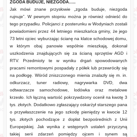
ZGODA BUDUJE, NIEZGODA…..
Jak mówi znane przysłowie „zgoda buduje, niezgoda
rujnuje”. W pewnym stopniu można je również odnieść do
tego przypadku. Policjanci z posterunku w Wodyniach zostali
powiadomieni przez 44 letniego mieszkańca gminy, że jego
73 letni ojciec wyburzając ścianę na klatce schodowej domu,
w którym obaj panowie wspólnie mieszkają, dokonał
uszkodzenia znajdujących się za ścianą sprzętów AGD i
RTV. Przedmioty te w wyniku drgań spowodowanych
pracami remontowymi pospadały z półek lub przewróciły się
na podłogę. Wśród zniszczonego mienia znalazły się m. in.
odkurzacz, tuner radiowy, nagrywarka DVD, dwa
odtwarzacze samochodowe, lodówka oraz metalowe
krzesło. Ich łączną wartość pokrzywdzony ocenił na kwotę 3
tys. złotych. Dodatkowo zgłaszający oskarżył starszego pana
o przywłaszczenie na jego szkodę pieniędzy w kwocie 12
tys. złotych pochodzące z dopłat bezpośrednich z Unii
Europejskiej. Jak wynika z wstępnych ustaleń przyczyną
takiej serii zdarzeń pomiędzy ojcem i synem są