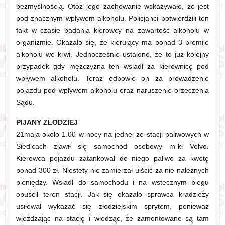
bezmyślnością. Otóż jego zachowanie wskazywało, że jest
pod znacznym wpływem alkoholu. Policjanci potwierdzili ten
fakt w czasie badania kierowcy na zawartość alkoholu w
organizmie. Okazało się, że kierujący ma ponad 3 promile
alkoholu we krwi. Jednocześnie ustalono, że to już kolejny
przypadek gdy mężczyzna ten wsiadł za kierownicę pod
wpływem alkoholu. Teraz odpowie on za prowadzenie
pojazdu pod wpływem alkoholu oraz naruszenie orzeczenia
Sądu.
PIJANY ZŁODZIEJ
21maja około 1.00 w nocy na jednej ze stacji paliwowych w
Siedlcach zjawił się samochód osobowy m-ki Volvo.
Kierowca pojazdu zatankował do niego paliwo za kwotę
ponad 300 zł. Niestety nie zamierzał uiścić za nie należnych
pieniędzy. Wsiadł do samochodu i na wstecznym biegu
opuścił teren stacji. Jak się okazało sprawca kradzieży
usiłował wykazać się złodziejskim sprytem, ponieważ
wjeżdżając na stację i wiedząc, że zamontowane są tam