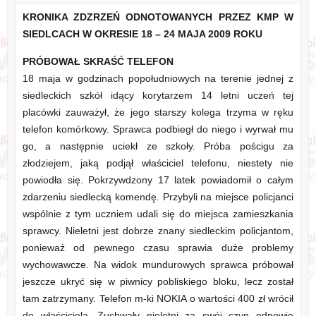
KRONIKA ZDZRZEŃ ODNOTOWANYCH PRZEZ KMP W
SIEDLCACH W OKRESIE 18 – 24 MAJA 2009 ROKU
PRÓBOWAŁ SKRAŚĆ TELEFON
18 maja w godzinach popołudniowych na terenie jednej z
siedleckich szkół idący korytarzem 14 letni uczeń tej
placówki zauważył, że jego starszy kolega trzyma w ręku
telefon komórkowy. Sprawca podbiegł do niego i wyrwał mu
go, a następnie uciekł ze szkoły. Próba pościgu za
złodziejem, jaką podjął właściciel telefonu, niestety nie
powiodła się. Pokrzywdzony 17 latek powiadomił o całym
zdarzeniu siedlecką komendę. Przybyli na miejsce policjanci
wspólnie z tym uczniem udali się do miejsca zamieszkania
sprawcy. Nieletni jest dobrze znany siedleckim policjantom,
ponieważ od pewnego czasu sprawia duże problemy
wychowawcze. Na widok mundurowych sprawca próbował
jeszcze ukryć się w piwnicy pobliskiego bloku, lecz został
tam zatrzymany. Telefon m-ki NOKIA o wartości 400 zł wrócił
do właściciela. Zuchwały nieletni za swój czyn odpowie