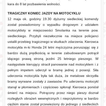
kara do 8 lat pozbawienia wolności.
TRAGICZNY KONIEC JAZDY NA MOTOCYKLU
12 maja ok. godziny 19.30 dyżurny siedleckiej komendy
został powiadomiony o wypadku drogowym z udziałem
motocyklisty w miejscowości Smolanka na terenie pow.
siedleckiego. Przybyli niezwłocznie na miejsce policjanci
ustalili przebieg tragicznego w skutkach zdarzenia. Kierowca
motocykla m-ki Honda 24 letni mężczyzna poruszając się z
bardzo dużą prędkością w terenie zabudowanym potrącił
idącego prawą stroną jezdni 25 letniego pieszego. W
następstwie kierujący stracił panowanie nad motocyklem i z
pełnym impetem uderzył w bramę jednej z posesji. Siła
uderzenia motocykla była tak duża, że metalowe skrzydła
bramy wyrwane zostały z zawiasów. Po uderzeniu motocykl
stanął w płomieniach i częściowo spłonął. Kierowca poniósł
śmierć na miejscu. Potrącony przez niego pieszy doznał
rozległych obrażeń wewnętrznych i nieprzytomny w bardzo
ciężkim stanie został przewieziony do jednego z siedleckich