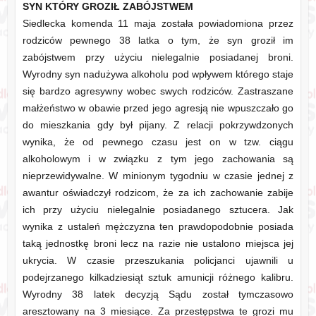
SYN KTÓRY GROZIŁ ZABÓJSTWEM
Siedlecka komenda 11 maja została powiadomiona przez
rodziców pewnego 38 latka o tym, że syn groził im
zabójstwem przy użyciu nielegalnie posiadanej broni.
Wyrodny syn nadużywa alkoholu pod wpływem którego staje
się bardzo agresywny wobec swych rodziców. Zastraszane
małżeństwo w obawie przed jego agresją nie wpuszczało go
do mieszkania gdy był pijany. Z relacji pokrzywdzonych
wynika, że od pewnego czasu jest on w tzw. ciągu
alkoholowym i w związku z tym jego zachowania są
nieprzewidywalne. W minionym tygodniu w czasie jednej z
awantur oświadczył rodzicom, że za ich zachowanie zabije
ich przy użyciu nielegalnie posiadanego sztucera. Jak
wynika z ustaleń mężczyzna ten prawdopodobnie posiada
taką jednostkę broni lecz na razie nie ustalono miejsca jej
ukrycia. W czasie przeszukania policjanci ujawnili u
podejrzanego kilkadziesiąt sztuk amunicji różnego kalibru.
Wyrodny 38 latek decyzją Sądu został tymczasowo
aresztowany na 3 miesiące. Za przestępstwa te grozi mu