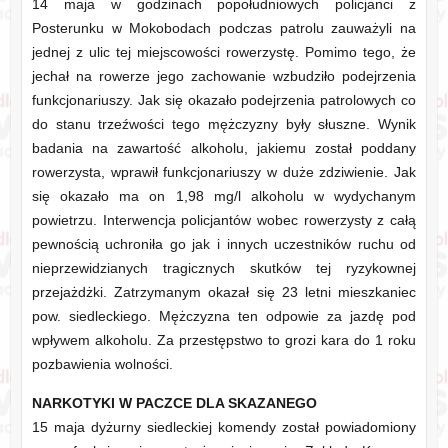
14 maja w godzinach popołudniowych policjanci z
Posterunku w Mokobodach podczas patrolu zauważyli na
jednej z ulic tej miejscowości rowerzystę. Pomimo tego, że
jechał na rowerze jego zachowanie wzbudziło podejrzenia
funkcjonariuszy. Jak się okazało podejrzenia patrolowych co
do stanu trzeźwości tego mężczyzny były słuszne. Wynik
badania na zawartość alkoholu, jakiemu został poddany
rowerzysta, wprawił funkcjonariuszy w duże zdziwienie. Jak
się okazało ma on 1,98 mg/l alkoholu w wydychanym
powietrzu. Interwencja policjantów wobec rowerzysty z całą
pewnością uchroniła go jak i innych uczestników ruchu od
nieprzewidzianych tragicznych skutków tej ryzykownej
przejażdżki. Zatrzymanym okazał się 23 letni mieszkaniec
pow. siedleckiego. Mężczyzna ten odpowie za jazdę pod
wpływem alkoholu. Za przestępstwo to grozi kara do 1 roku
pozbawienia wolności.
NARKOTYKI W PACZCE DLA SKAZANEGO
15 maja dyżurny siedleckiej komendy został powiadomiony