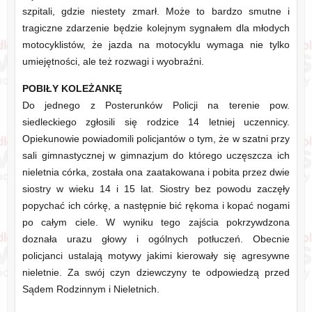
szpitali, gdzie niestety zmarł. Może to bardzo smutne i
tragiczne zdarzenie będzie kolejnym sygnałem dla młodych
motocyklistów, że jazda na motocyklu wymaga nie tylko
umiejętności, ale też rozwagi i wyobraźni.
POBIŁY KOLEŻANKĘ
Do jednego z Posterunków Policji na terenie pow.
siedleckiego zgłosili się rodzice 14 letniej uczennicy.
Opiekunowie powiadomili policjantów o tym, że w szatni przy
sali gimnastycznej w gimnazjum do którego uczęszcza ich
nieletnia córka, została ona zaatakowana i pobita przez dwie
siostry w wieku 14 i 15 lat. Siostry bez powodu zaczęły
popychać ich córkę, a następnie bić rękoma i kopać nogami
po całym ciele. W wyniku tego zajścia pokrzywdzona
doznała urazu głowy i ogólnych potłuczeń. Obecnie
policjanci ustalają motywy jakimi kierowały się agresywne
nieletnie. Za swój czyn dziewczyny te odpowiedzą przed
Sądem Rodzinnym i Nieletnich.