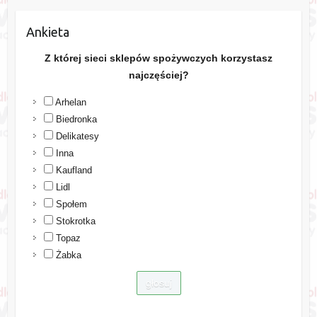
Ankieta
Z której sieci sklepów spożywczych korzystasz
najczęściej?
Arhelan
Biedronka
Delikatesy
Inna
Kaufland
Lidl
Społem
Stokrotka
Topaz
Żabka