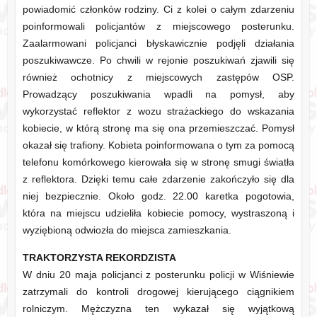
powiadomić członków rodziny. Ci z kolei o całym zdarzeniu
poinformowali policjantów z miejscowego posterunku.
Zaalarmowani policjanci błyskawicznie podjęli działania
poszukiwawcze. Po chwili w rejonie poszukiwań zjawili się
również ochotnicy z miejscowych zastępów OSP.
Prowadzący poszukiwania wpadli na pomysł, aby
wykorzystać reflektor z wozu strażackiego do wskazania
kobiecie, w którą stronę ma się ona przemieszczać. Pomysł
okazał się trafiony. Kobieta poinformowana o tym za pomocą
telefonu komórkowego kierowała się w stronę smugi światła
z reflektora. Dzięki temu całe zdarzenie zakończyło się dla
niej bezpiecznie. Około godz. 22.00 karetka pogotowia,
która na miejscu udzieliła kobiecie pomocy, wystraszoną i
wyziębioną odwiozła do miejsca zamieszkania.
TRAKTORZYSTA REKORDZISTA
W dniu 20 maja policjanci z posterunku policji w Wiśniewie
zatrzymali do kontroli drogowej kierującego ciągnikiem
rolniczym. Mężczyzna ten wykazał się wyjątkową