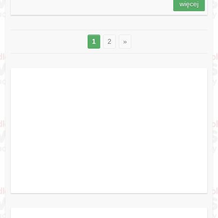
więcej
1
2
»