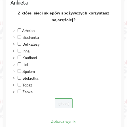
Ankieta
Z której sieci sklepów spożywczych korzystasz
najczęściej?
Arhelan
Biedronka
Delikatesy
Inna
Kaufland
Lidl
Społem
Stokrotka
Topaz
Żabka
Zobacz wyniki