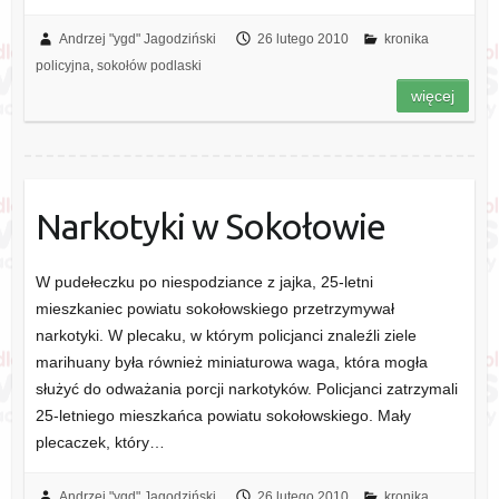
Andrzej "ygd" Jagodziński
26 lutego 2010
kronika
policyjna
,
sokołów podlaski
więcej
Narkotyki w Sokołowie
W pudełeczku po niespodziance z jajka, 25-letni
mieszkaniec powiatu sokołowskiego przetrzymywał
narkotyki. W plecaku, w którym policjanci znaleźli ziele
marihuany była również miniaturowa waga, która mogła
służyć do odważania porcji narkotyków. Policjanci zatrzymali
25-letniego mieszkańca powiatu sokołowskiego. Mały
plecaczek, który…
Andrzej "ygd" Jagodziński
26 lutego 2010
kronika