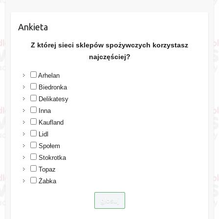
Ankieta
Z której sieci sklepów spożywczych korzystasz
najczęściej?
Arhelan
Biedronka
Delikatesy
Inna
Kaufland
Lidl
Społem
Stokrotka
Topaz
Żabka