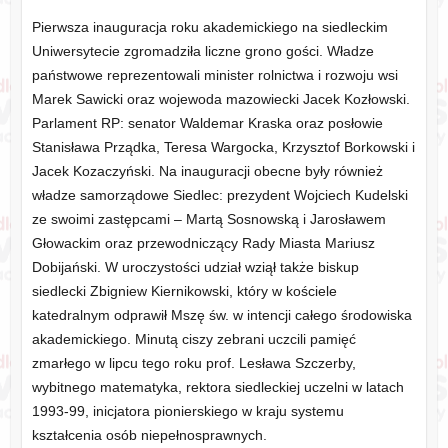
Pierwsza inauguracja roku akademickiego na siedleckim
Uniwersytecie zgromadziła liczne grono gości. Władze
państwowe reprezentowali minister rolnictwa i rozwoju wsi
Marek Sawicki oraz wojewoda mazowiecki Jacek Kozłowski.
Parlament RP: senator Waldemar Kraska oraz posłowie
Stanisława Prządka, Teresa Wargocka, Krzysztof Borkowski i
Jacek Kozaczyński. Na inauguracji obecne były również
władze samorządowe Siedlec: prezydent Wojciech Kudelski
ze swoimi zastępcami – Martą Sosnowską i Jarosławem
Głowackim oraz przewodniczący Rady Miasta Mariusz
Dobijański. W uroczystości udział wziął także biskup
siedlecki Zbigniew Kiernikowski, który w kościele
katedralnym odprawił Mszę św. w intencji całego środowiska
akademickiego. Minutą ciszy zebrani uczcili pamięć
zmarłego w lipcu tego roku prof. Lesława Szczerby,
wybitnego matematyka, rektora siedleckiej uczelni w latach
1993-99, inicjatora pionierskiego w kraju systemu
kształcenia osób niepełnosprawnych.