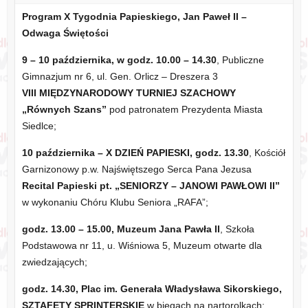
Program X Tygodnia Papieskiego, Jan Paweł II –
Odwaga Świętości
9 – 10 października, w godz. 10.00 – 14.30
, Publiczne
Gimnazjum nr 6, ul. Gen. Orlicz – Dreszera 3
VIII MIĘDZYNARODOWY TURNIEJ SZACHOWY
„Równych Szans”
pod patronatem Prezydenta Miasta
Siedlce;
10 października – X DZIEŃ PAPIESKI, godz. 13.30
, Kościół
Garnizonowy p.w. Najświętszego Serca Pana Jezusa
Recital Papieski pt. „SENIORZY – JANOWI PAWŁOWI II”
w wykonaniu Chóru Klubu Seniora „RAFA”;
godz. 13.00 – 15.00, Muzeum Jana Pawła II
, Szkoła
Podstawowa nr 11, u. Wiśniowa 5, Muzeum otwarte dla
zwiedzających;
godz. 14.30, Plac im. Generała Władysława Sikorskiego,
SZTAFETY SPRINTERSKIE
w biegach na nartorolkach;