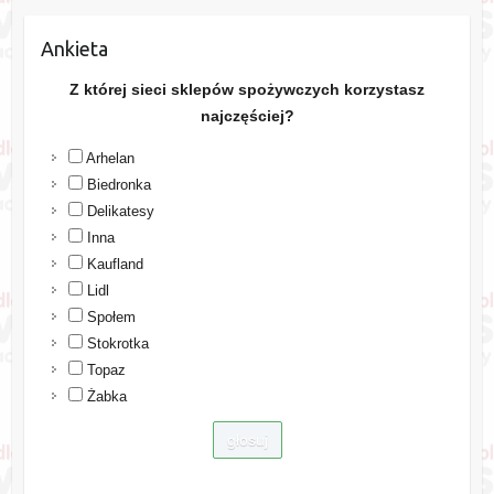
Ankieta
Z której sieci sklepów spożywczych korzystasz
najczęściej?
Arhelan
Biedronka
Delikatesy
Inna
Kaufland
Lidl
Społem
Stokrotka
Topaz
Żabka