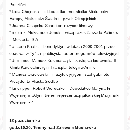
Paneliści:
* Lidia Chojecka – lekkoatletka, medalistka Mistrzostw
Europy, Mistrzostw Świata i Igrzysk Olimpijskich
* Joanna Człapska-Schreiter- reżyser filmowy
* mgr inż. Aleksander Jonek – wiceprezes Zarządu Polimex
– Mostostal S.A.
* o. Leon Knabit – benedyktyn, w latach 2000-2001 przeor
opactwa w Tyńcu, publicysta, autor programów telewizyjnych
* dr n. med. Mariusz Kuśmierczyk – zastępca kierownika II
Kliniki Kardiochirurgii i Transplantologii w Aninie
* Mariusz Orzełowski – muzyk, dyrygent, szef gabinetu
Prezydenta Miasta Siedlce
* kmdr ppor. Robert Wereszko – Dowództwo Marynarki
Wojennej w Gdyni, trener reprezentacji piłkarskiej Marynarki
Wojennej RP
12 października
godz.10.30, Tereny nad Zalewem Muchawka