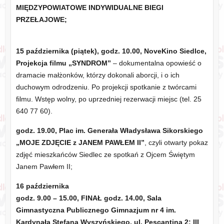
MIĘDZYPOWIATOWE INDYWIDUALNE BIEGI
PRZEŁAJOWE;
15 października (piątek), godz. 10.00, NoveKino Siedlce,
Projekcja filmu „SYNDROM”
– dokumentalna opowieść o
dramacie małżonków, którzy dokonali aborcji, i o ich
duchowym odrodzeniu. Po projekcji spotkanie z twórcami
filmu. Wstęp wolny, po uprzedniej rezerwacji miejsc (tel. 25
640 77 60).
godz. 19.00, Plac im. Generała Władysława Sikorskiego
„MOJE ZDJĘCIE z JANEM PAWŁEM II”
, czyli otwarty pokaz
zdjęć mieszkańców Siedlec ze spotkań z Ojcem Świętym
Janem Pawłem II;
16 października
godz. 9.00 – 15.00, FINAŁ godz. 14.00, Sala
Gimnastyczna Publicznego Gimnazjum nr 4 im.
Kardynała Stefana Wyszyńskiego, ul. Pescantina 2; III