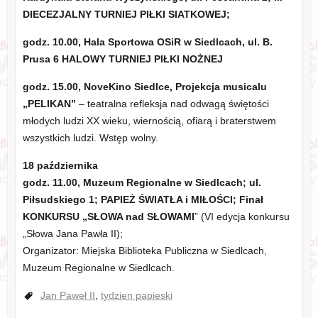
DIECEZJALNY TURNIEJ PIŁKI SIATKOWEJ;
godz. 10.00, Hala Sportowa OSiR w Siedlcach, ul. B.
Prusa 6 HALOWY TURNIEJ PIŁKI NOŻNEJ
godz. 15.00, NoveKino Siedlce, Projekcja musicalu
„PELIKAN”
– teatralna refleksja nad odwagą świętości
młodych ludzi XX wieku, wiernością, ofiarą i braterstwem
wszystkich ludzi. Wstęp wolny.
18 października
godz. 11.00, Muzeum Regionalne w Siedlcach; ul.
Piłsudskiego 1; PAPIEŻ ŚWIATŁA i MIŁOŚCI; Finał
KONKURSU „SŁOWA nad SŁOWAMI
” (VI edycja konkursu
„Słowa Jana Pawła II);
Organizator: Miejska Biblioteka Publiczna w Siedlcach,
Muzeum Regionalne w Siedlcach.
Jan Paweł II
,
tydzien papieski