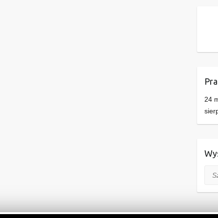
Pra
24 m
sier
Wys
Szuk