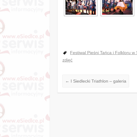
Festiwal Pieśni Tańca i Folkloru w
zdjęć
←
I Siedlecki Triathlon – galeria