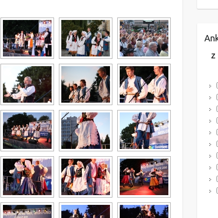
Ank
Z