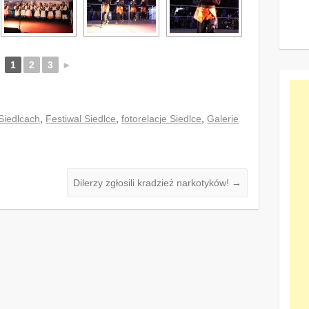
1
2
3
►
 Siedlcach
,
Festiwal Siedlce
,
fotorelacje Siedlce
,
Galerie
Dilerzy zgłosili kradzież narkotyków!
→