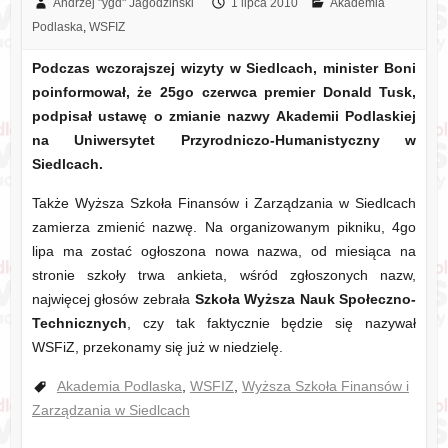
Andrzej "ygd" Jagodziński
1 lipca 2010
Akademia
Podlaska
,
WSFIZ
Podczas wczorajszej wizyty w Siedlcach, minister Boni
poinformował, że 25go czerwca premier Donald Tusk,
podpisał ustawę o zmianie nazwy Akademii Podlaskiej
na Uniwersytet Przyrodniczo-Humanistyczny w
Siedlcach.
Także Wyższa Szkoła Finansów i Zarządzania w Siedlcach
zamierza zmienić nazwę. Na organizowanym pikniku, 4go
lipa ma zostać ogłoszona nowa nazwa, od miesiąca na
stronie szkoły trwa ankieta, wśród zgłoszonych nazw,
najwięcej głosów zebrała
Szkoła Wyższa Nauk Społeczno-
Technicznych
, czy tak faktycznie będzie się nazywał
WSFiZ, przekonamy się już w niedzielę.
Akademia Podlaska
,
WSFIZ
,
Wyższa Szkoła Finansów i
Zarządzania w Siedlcach