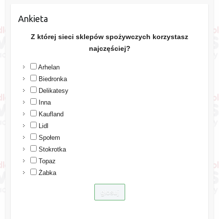
Ankieta
Z której sieci sklepów spożywczych korzystasz
najczęściej?
Arhelan
Biedronka
Delikatesy
Inna
Kaufland
Lidl
Społem
Stokrotka
Topaz
Żabka