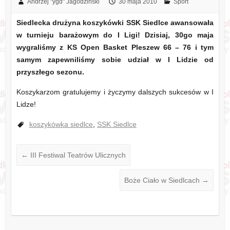
Andrzej "ygd" Jagodziński
30 maja 2010
Sport
Siedlecka drużyna koszykówki SSK Siedlce awansowała
w turnieju barażowym do I Ligi! Dzisiaj, 30go maja
wygraliśmy z KS Open Basket Pleszew 66 – 76 i tym
samym zapewniliśmy sobie udział w I Lidzie od
przyszłego sezonu.
Koszykarzom gratulujemy i życzymy dalszych sukcesów w I
Lidze!
koszykówka siedlce
,
SSK Siedlce
←
III Festiwal Teatrów Ulicznych
Boże Ciało w Siedlcach
→