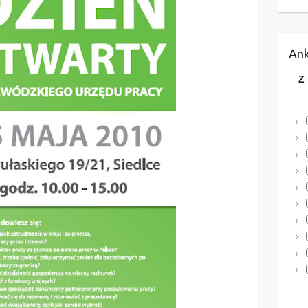
Ank
Z