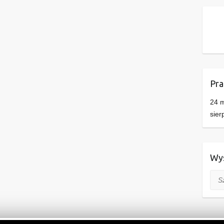
Pra
24 m
sier
Wys
Szuk