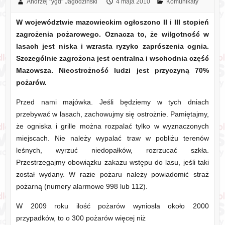
Andrzej "ygd" Jagodziński
4 maja 2010
Komunikaty
W województwie mazowieckim ogłoszono II i III stopień
zagrożenia pożarowego. Oznacza to, że wilgotność w
lasach jest niska i wzrasta ryzyko zaprószenia ognia.
Szczególnie zagrożona jest centralna i wschodnia część
Mazowsza. Nieostrożność ludzi jest przyczyną 70%
pożarów.
Przed nami majówka. Jeśli będziemy w tych dniach
przebywać w lasach, zachowujmy się ostrożnie. Pamiętajmy,
że ogniska i grille można rozpalać tylko w wyznaczonych
miejscach. Nie należy wypalać traw w pobliżu terenów
leśnych, wyrzuć niedopałków, rozrzucać szkła.
Przestrzegajmy obowiązku zakazu wstępu do lasu, jeśli taki
został wydany. W razie pożaru należy powiadomić straż
pożarną (numery alarmowe 998 lub 112).
W 2009 roku ilość pożarów wyniosła około 2000
przypadków, to o 300 pożarów więcej niż