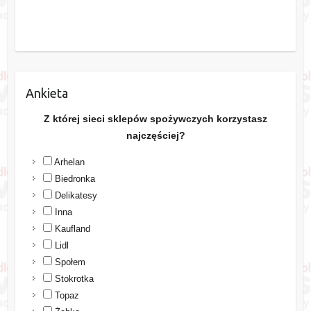
Ankieta
Z której sieci sklepów spożywczych korzystasz
najczęściej?
Arhelan
Biedronka
Delikatesy
Inna
Kaufland
Lidl
Społem
Stokrotka
Topaz