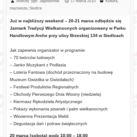
Andrzej "ygd" Jagodziński
17 marca 2010
Kultura
,
mazowsze
,
Siedlce
Już w najbliższy weekend – 20-21 marca odbędzie się
Jarmark Tradycji Wielkanocnych organizowany w Parku
Handlowym Arche przy ulicy Brzeskiej 134 w Siedlcach
Jak zapewnia organizator w programie:
– 70 twórców ludowych
– Janko Muzykant z Podlasia
– Loteria Fantowa (dochód przeznaczony na budowę
Muzeum Gwizdka w Gwizdałach)
– Festiwal Produktów Regionalnych
– Obchody Pierwszego Dnia Wiosny (niedziela)
– Kiermasz Rękodzieła Artystycznego
– Pokazy wykonania pisanek i palm wielkanocnych
– Wiosenna Prezentacja Mebli
– Degustacja dań i potraw świątecznych
20 marca (sobota) godz 10:00 – 18:00