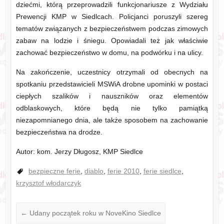
dziećmi, którą przeprowadzili funkcjonariusze z Wydziału
Prewencji KMP w Siedlcach. Policjanci poruszyli szereg
tematów związanych z bezpieczeństwem podczas zimowych
zabaw na lodzie i śniegu. Opowiadali też jak właściwie
zachować bezpieczeństwo w domu, na podwórku i na ulicy.
Na zakończenie, uczestnicy otrzymali od obecnych na
spotkaniu przedstawicieli MSWiA drobne upominki w postaci
ciepłych szalików i nauszników oraz elementów
odblaskowych, które będą nie tylko pamiątką
niezapomnianego dnia, ale także sposobem na zachowanie
bezpieczeństwa na drodze.
Autor: kom. Jerzy Długosz, KMP Siedlce
bezpieczne ferie
,
diablo
,
ferie 2010
,
ferie siedlce
,
krzysztof włodarczyk
←
Udany początek roku w NoveKino Siedlce