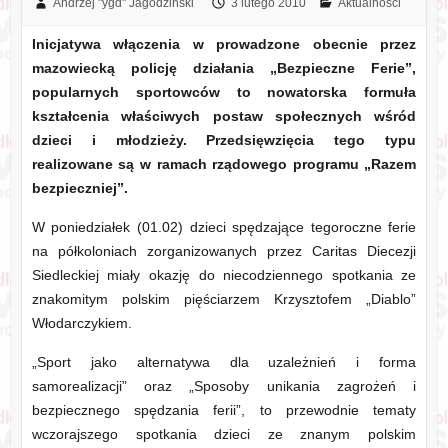
Andrzej "ygd" Jagodziński
3 lutego 2010
Aktualności
Inicjatywa włączenia w prowadzone obecnie przez
mazowiecką policję działania „Bezpieczne Ferie”,
popularnych sportowców to nowatorska formuła
kształcenia właściwych postaw społecznych wśród
dzieci i młodzieży. Przedsięwzięcia tego typu
realizowane są w ramach rządowego programu „Razem
bezpieczniej”.
W poniedziałek (01.02) dzieci spędzające tegoroczne ferie
na półkoloniach zorganizowanych przez Caritas Diecezji
Siedleckiej miały okazję do niecodziennego spotkania ze
znakomitym polskim pięściarzem Krzysztofem „Diablo”
Włodarczykiem.
„Sport jako alternatywa dla uzależnień i forma
samorealizacji” oraz „Sposoby unikania zagrożeń i
bezpiecznego spędzania ferii”, to przewodnie tematy
wczorajszego spotkania dzieci ze znanym polskim