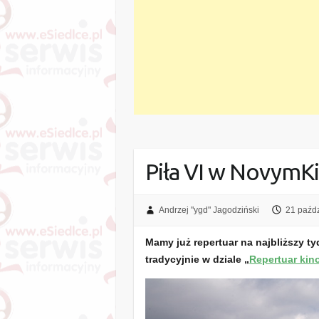
Piła VI w NovymKi
Andrzej "ygd" Jagodziński
21 paźdz
Mamy już repertuar na najbliższy ty
tradycyjnie w dziale „
Repertuar kin