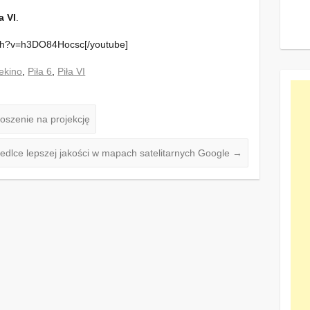
a VI
.
tch?v=h3DO84Hocsc[/youtube]
ekino
,
Piła 6
,
Piła VI
szenie na projekcję
iedlce lepszej jakości w mapach satelitarnych Google
→