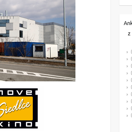
Ank
Z