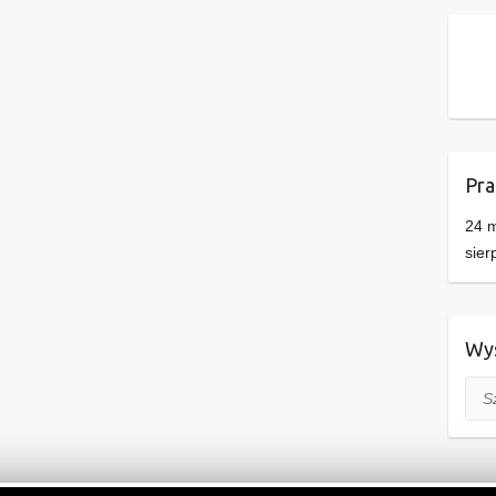
Pra
24 m
sier
Wys
Szuk