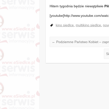
Hitem tygodnia będzie niewątpliwie
Pił
[youtube]http://www.youtube.com/wa
kino siedlce
,
multikino siedlce
,
nov
←
Podziemne Państwo Kobiet – zapro
S