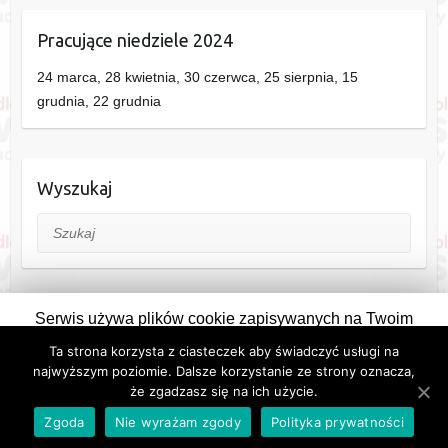
Pracujące niedziele 2024
24 marca, 28 kwietnia, 30 czerwca, 25 sierpnia, 15
grudnia, 22 grudnia
Wyszukaj
Szukaj
Serwis używa plików cookie zapisywanych na Twoim
komputerze. Pozostając na stronie wyrażasz na to zgodę.
Ta strona korzysta z ciasteczek aby świadczyć usługi na
Copyright © 2026
Siedlce
. Theme by
Colorlib
Powered by
WordPress
Zmieniając ustawienia przeglądarki można zablokować ich
najwyższym poziomie. Dalsze korzystanie ze strony oznacza,
Informacje:
Kontakt
,
Reklama
,
Polityka prywatności i plików cookie
że zgadzasz się na ich użycie.
zapisywanie.
Zgadzam się
eSiedlce
Zgoda
Nie wyrażam zgody
Polityka prywatności
Wiecej o polityce prywatności i ciasteczkach