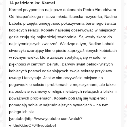
14 października: Karmel
Karmel przypomina najlepsze dokonania Pedro Almodóvara.
Od hiszpańskiego mistrza młoda libańska reżyserka, Nadine
Labaki, przejęła umiejętność pokazywania barwnego świata
kobiecych relacji. Kobiety najlepiej obserwować w miejscach,
gdzie czują się najbardziej swobodnie. Są wtedy skore do
najintymniejszych zwierzeń. Wiedząc o tym, Nadine Labaki
stworzyła czarujący film o pięciu zaprzyjaźnionych kobietach
w różnym wieku, które zawsze spotykają się w salonie
piękności w centrum Bejrutu. Barwny świat pełnokrwistych
kobiecych postaci odsłaniających swoje sekrety przykuwa
uwagę i fascynuje. Jest w nim oczywiście miejsce na
pogawędki o seksie i problemach z mężczyznami, ale także
na osobiste rozmowy o religii, niełatwych relacjach z bliskimi,
poważnych problemach. Kobiety potrafią się wspierać i
pomagają sobie w najtrudniejszych sytuacjach – na tym
polega ich siła.
[youtube]http://www.youtube.com/watch?
v=UjqKkbuC704[/youtube]