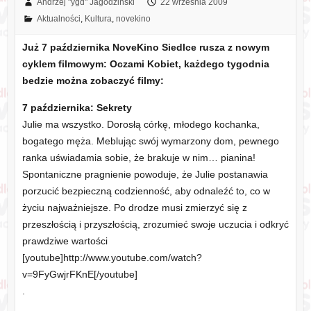
Andrzej "ygd" Jagodziński
22 września 2009
Aktualności
,
Kultura
,
novekino
Już 7 października NoveKino Siedlce rusza z nowym
cyklem filmowym: Oczami Kobiet, każdego tygodnia
bedzie można zobaczyć filmy:
7 października: Sekrety
Julie ma wszystko. Dorosłą córkę, młodego kochanka,
bogatego męża. Meblując swój wymarzony dom, pewnego
ranka uświadamia sobie, że brakuje w nim… pianina!
Spontaniczne pragnienie powoduje, że Julie postanawia
porzucić bezpieczną codzienność, aby odnaleźć to, co w
życiu najważniejsze. Po drodze musi zmierzyć się z
przeszłością i przyszłością, zrozumieć swoje uczucia i odkryć
prawdziwe wartości
[youtube]http://www.youtube.com/watch?
v=9FyGwjrFKnE[/youtube]
.