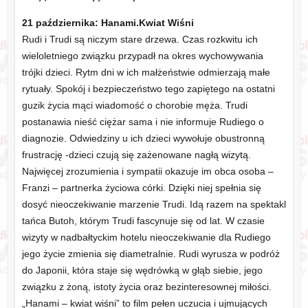
21 października: Hanami.Kwiat Wiśni
Rudi i Trudi są niczym stare drzewa. Czas rozkwitu ich
wieloletniego związku przypadł na okres wychowywania
trójki dzieci. Rytm dni w ich małżeństwie odmierzają małe
rytuały. Spokój i bezpieczeństwo tego zapiętego na ostatni
guzik życia mąci wiadomość o chorobie męża. Trudi
postanawia nieść ciężar sama i nie informuje Rudiego o
diagnozie. Odwiedziny u ich dzieci wywołuje obustronną
frustrację -dzieci czują się zażenowane nagłą wizytą.
Najwięcej zrozumienia i sympatii okazuje im obca osoba –
Franzi – partnerka życiowa córki. Dzięki niej spełnia się
dosyć nieoczekiwanie marzenie Trudi. Idą razem na spektakl
tańca Butoh, którym Trudi fascynuje się od lat. W czasie
wizyty w nadbałtyckim hotelu nieoczekiwanie dla Rudiego
jego życie zmienia się diametralnie. Rudi wyrusza w podróż
do Japonii, która staje się wędrówką w głąb siebie, jego
związku z żoną, istoty życia oraz bezinteresownej miłości.
„Hanami – kwiat wiśni” to film pełen uczucia i ujmujących