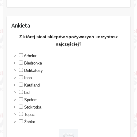
Ankieta
Z której sieci sklepów spożywczych korzystasz
najczęściej?
Arhelan
Biedronka
Delikatesy
Inna
Kaufland
Lidl
Społem
Stokrotka
Topaz
Żabka