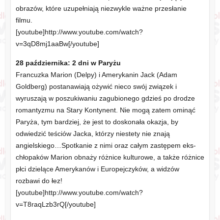
obrazów, które uzupełniają niezwykle ważne przesłanie
filmu.
[youtube]http://www.youtube.com/watch?
v=3qD8mj1aaBw[/youtube]
28 października: 2 dni w Paryżu
Francuzka Marion (Delpy) i Amerykanin Jack (Adam
Goldberg) postanawiają ożywić nieco swój związek i
wyruszają w poszukiwaniu zagubionego gdzieś po drodze
romantyzmu na Stary Kontynent. Nie mogą zatem ominąć
Paryża, tym bardziej, że jest to doskonała okazja, by
odwiedzić teściów Jacka, którzy niestety nie znają
angielskiego…Spotkanie z nimi oraz całym zastępem eks-
chłopaków Marion obnaży różnice kulturowe, a także różnice
płci dzielące Amerykanów i Europejczyków, a widzów
rozbawi do łez!
[youtube]http://www.youtube.com/watch?
v=T8raqLzb3rQ[/youtube]