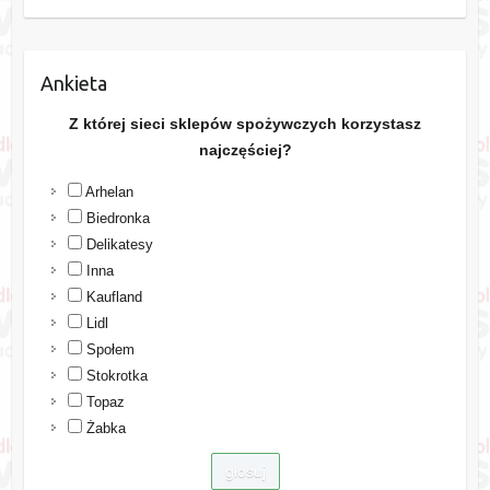
Ankieta
Z której sieci sklepów spożywczych korzystasz
najczęściej?
Arhelan
Biedronka
Delikatesy
Inna
Kaufland
Lidl
Społem
Stokrotka
Topaz
Żabka