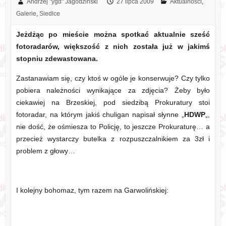
Andrzej "ygd" Jagodziński
27 lipca 2009
Aktualności
,
Galerie
,
Siedlce
Jeżdżąc po mieście można spotkać aktualnie sześć
fotoradarów, większość z nich została już w jakimś
stopniu zdewastowana.
Zastanawiam się, czy ktoś w ogóle je konserwuje? Czy tylko
pobiera należności wynikające za zdjęcia? Żeby było
ciekawiej na Brzeskiej, pod siedzibą Prokuratury stoi
fotoradar, na którym jakiś chuligan napisał słynne „
HDWP
„,
nie dość, że ośmiesza to Policję, to jeszcze Prokuraturę… a
przecież wystarczy butelka z rozpuszczalnikiem za 3zł i
problem z głowy…
I kolejny bohomaz, tym razem na Garwolińskiej: