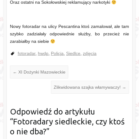
Oraz ostatni na Sokołowskiej reklamujący narkotyki
Nowy fotoradar na ulicy Pescantina ktoś zamalował, ale tam
szybko zadziałały odpowiednie służby, bo przecież nie
zarabiałby na siebie
fotoradar
,
hwdp
,
Policja
,
Siedlce
,
zdjęcia
←
XI Dożynki Mazowieckie
Zlikwidowana szajka włamywaczy!
→
Odpowiedź do artykułu
“
Fotoradary siedleckie, czy ktoś
o nie dba?
”