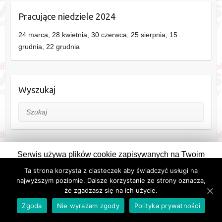
Pracujące niedziele 2024
24 marca, 28 kwietnia, 30 czerwca, 25 sierpnia, 15
grudnia, 22 grudnia
Wyszukaj
Szukaj
Serwis używa plików cookie zapisywanych na Twoim
komputerze. Pozostając na stronie wyrażasz na to zgodę.
Ta strona korzysta z ciasteczek aby świadczyć usługi na
Copyright © 2026
Siedlce
. Theme by
Colorlib
Powered by
WordPress
Zmieniając ustawienia przeglądarki można zablokować ich
najwyższym poziomie. Dalsze korzystanie ze strony oznacza,
Informacje:
Kontakt
,
Reklama
,
Polityka prywatności i plików cookie
że zgadzasz się na ich użycie.
zapisywanie.
Zgadzam się
eSiedlce
Zgoda
Nie wyrażam zgody
Polityka prywatności
Wiecej o polityce prywatności i ciasteczkach