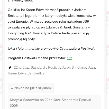
znakomity show.
Od kilku lat Karen Edwards współpracuje z Jarkiem
Śmietaną i jego triem, z którym odbyła wiele koncertów w
całej Europie. W marcu zeszłego roku nakładem JSR
ukazała się płyta „Karen Edwards & Jarek Śmietana –
Everything Ice”. Koncerty w Polsce będę prezentacją i
promocją tej płyty.
tekst i foto: materiały promocyjne Organizatora Festiwalu
Program Festiwalu można przeczytać
tutaj
.
22nd Jazz Standard's Festival
,
Jarek Śmietana
,
Jazz
,
Karen Edwards
,
Siedlce
←
NoveKino już z szyldami
Marysia Sadowska na 22nd Jazz Standard’s Festival
2009
→