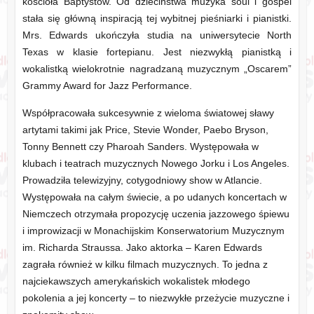
kościoła Baptystów. Od dzieciństwa muzyka soul i gospel
stała się główną inspiracją tej wybitnej pieśniarki i pianistki.
Mrs. Edwards ukończyła studia na uniwersytecie North
Texas w klasie fortepianu.
Jest niezwykłą pianistką i
wokalistką wielokrotnie nagradzaną muzycznym „Oscarem”
Grammy Award for Jazz Performance.
Współpracowała sukcesywnie z wieloma światowej sławy
artytami takimi jak Price, Stevie Wonder, Paebo Bryson,
Tonny Bennett czy Pharoah Sanders. Występowała w
klubach i teatrach muzycznych Nowego Jorku i Los Angeles.
Prowadziła telewizyjny, cotygodniowy show w Atlancie.
Występowała na całym świecie, a po udanych koncertach w
Niemczech otrzymała propozycję uczenia jazzowego śpiewu
i improwizacji w Monachijskim Konserwatorium Muzycznym
im. Richarda Straussa. Jako aktorka – Karen Edwards
zagrała również w kilku filmach muzycznych. To jedna z
najciekawszych amerykańskich wokalistek młodego
pokolenia a jej koncerty – to niezwykłe przeżycie muzyczne i