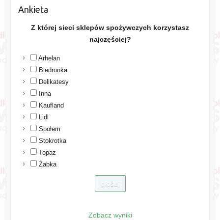
Ankieta
Z której sieci sklepów spożywczych korzystasz
najczęściej?
Arhelan
Biedronka
Delikatesy
Inna
Kaufland
Lidl
Społem
Stokrotka
Topaz
Żabka
Zobacz wyniki