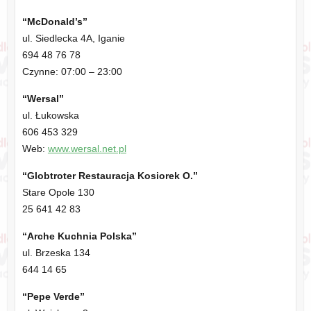
“McDonald’s”
ul. Siedlecka 4A, Iganie
694 48 76 78
Czynne: 07:00 – 23:00
“Wersal”
ul. Łukowska
606 453 329
Web:
www.wersal.net.pl
“Globtroter Restauracja Kosiorek O.”
Stare Opole 130
25 641 42 83
“Arche Kuchnia Polska”
ul. Brzeska 134
644 14 65
“Pepe Verde”