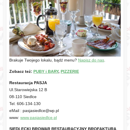
Brakuje Twojego lokalu, bądź menu?
Napisz do nas
.
Zobacz też:
PUBY i BARY
,
PIZZERIE
Restauracja PASJA
Ul.Starowiejska 12 B
08-110 Siedlce
Tel. 606-134-130
eMail : pasjasiedlce@wp.pl
www:
www.pasjasiedlce.pl
SIEDLECKI BROWAR RESTAURACYJNY BROFAKTURA