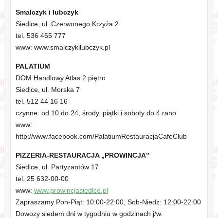
Smalczyk i lubczyk
Siedlce, ul. Czerwonego Krzyża 2
tel. 536 465 777
www: www.smalczykilubczyk.pl
PALATIUM
DOM Handlowy Atlas 2 piętro
Siedlce, ul. Morska 7
tel. 512 44 16 16
czynne: od 10 do 24, środy, piątki i soboty do 4 rano
www:
http://www.facebook.com/PalatiumRestauracjaCafeClub
PIZZERIA-RESTAURACJA „PROWINCJA”
Siedlce, ul. Partyzantów 17
tel. 25 632-00-00
www:
www.prowincjasiedlce.pl
Zapraszamy Pon-Piąt: 10:00-22:00, Sob-Niedz: 12:00-22:00
Dowozy siedem dni w tygodniu w godzinach j/w.