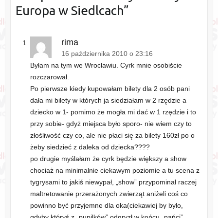
Europa w Siedlcach
”
rima
16 października 2010 o 23:16
Byłam na tym we Wrocławiu. Cyrk mnie osobiście
rozczarował.
Po pierwsze kiedy kupowałam bilety dla 2 osób pani
dała mi bilety w których ja siedziałam w 2 rzędzie a
dziecko w 1- pomimo że mogła mi dać w 1 rzędzie i to
przy sobie- gdyż miejsca było sporo- nie wiem czy to
złośliwość czy co, ale nie płaci się za bilety 160zł po o
żeby siedzieć z daleka od dziecka????
po drugie myślałam że cyrk będzie większy a show
chociaż na minimalnie ciekawym poziomie a tu scena z
tygrysami to jakiś niewypał, „show” przypominał raczej
maltretowanie przerażonych zwierząt aniżeli coś co
powinno być przyjemne dla oka(ciekawiej by było,
gdyby któryś z „pupilków” odgryzł w końcu „pańci”