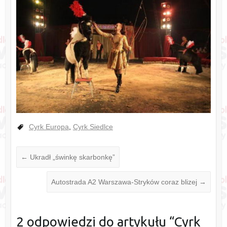
Cyrk Europa
,
Cyrk Siedlce
←
Ukradł „świnkę skarbonkę”
Autostrada A2 Warszawa-Stryków coraz blizej
→
2 odpowiedzi do artykułu “
Cyrk