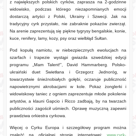
z największych polskich cyrków, zaprasza na 2-godzinne
widowisko, podczas którego niezapomnianych emocji
dostarczą artyści z Polski, Ukrainy i Szwecji. Jak na
tradycyjny cyrk przystało, nie zabraknie pokazów zwierząt.
Na arenie zaprezentują się piękne tygrysy bengalskie, konie,
kuce, renifery, lamy, kozy, psy oraz wielbłąd Sułtan.
Pod kopułą namiotu, w niebezpiecznych ewolucjach na
szarfach i trapezie wystąpi gwiazda szwedzkiej edycji
programu „Mam Talent!”, David Hammarberg. Polsko-
ukraiński duet Swietłana i Grzegorz Jednoróg, w
towarzystwie śnieżnobiałych gołębi, oczaruje publiczność
napowietrznymi akrobacjami w kole. Pokaz żonglerki i
widowiskowy taniec z ogniem zaprezentuje młode pokolenie
artystów, a klauni Gapcio i Ricco zadbają, by na twarzach
publiczności zagościł uśmiech. Oprawę muzyczną zapewni
prawdziwa orkiestra cyrkowa.
Więcej o Cyrku Europa i szczegółowy program można
znaleźć na oficjalnej stronie internetowej:
www.cyrk-