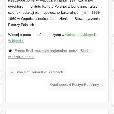
Rzeczypospolitej w Republice Irlandii. 1974-1978 był
dyrektorem Instytutu Kultury Polskiej w Londynie. Także
członek redakcji pism społeczno-kulturalnych (m.in. 1959-
1960 w Współczesności). Jest członkiem Stowarzyszenia
Pisarzy Polskich.
Więcej o poecie można poczytać w
wolnej encyklopedii
Wikipedia
Ernest Bryll
,
muzeum regionalne
,
poezja Siedlce
,
wieczór autorski
←
Trwa zlot Renault w Siedlcach
Ogólnopolski Festyn Rodzinny
→