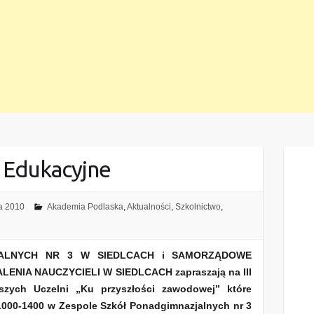
gi Edukacyjne
a 2010
Akademia Podlaska
,
Aktualności
,
Szkolnictwo
,
ALNYCH NR 3 W SIEDLCACH i SAMORZĄDOWE
NIA NAUCZYCIELI W SIEDLCACH zapraszają na III
szych Uczelni „Ku przyszłości zawodowej” które
1000-1400 w Zespole Szkół Ponadgimnazjalnych nr 3