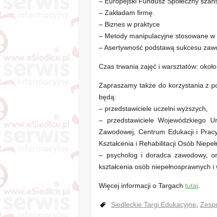
– Europejski Fundusz Społeczny szans
– Zakładam firmę.
– Biznes w praktyce
– Metody manipulacyjne stosowane w 
– Asertywność podstawą sukcesu za
Czas trwania zajęć i warsztatów: okoł
Zapraszamy także do korzystania z p
będą:
– przedstawiciele uczelni wyższych,
– przedstawiciele Wojewódzkiego Ur
Zawodowej, Centrum Edukacji i Pra
Kształcenia i Rehabilitacji Osób Niep
– psycholog i doradca zawodowy, o
kształcenia osób niepełnosprawnych i
Więcej informacji o Targach
tutaj
.
Siedleckie Targi Edukacyjne
,
Zesp