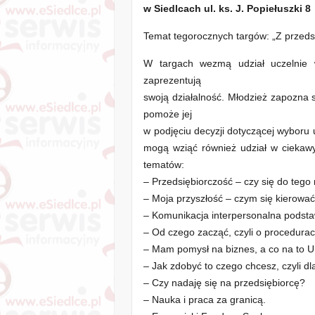
w Siedlcach ul. ks. J. Popiełuszki 8
Temat tegorocznych targów: „Z przeds
W targach wezmą udział uczelnie wy
zaprezentują
swoją działalność. Młodzież zapozna 
pomoże jej
w podjęciu decyzji dotyczącej wyboru
mogą wziąć również udział w ciekaw
tematów:
– Przedsiębiorczość – czy się do tego
– Moja przyszłość – czym się kierować
– Komunikacja interpersonalna podst
– Od czego zacząć, czyli o procedurac
– Mam pomysł na biznes, a co na to U
– Jak zdobyć to czego chcesz, czyli d
– Czy nadaję się na przedsiębiorcę?
– Nauka i praca za granicą.