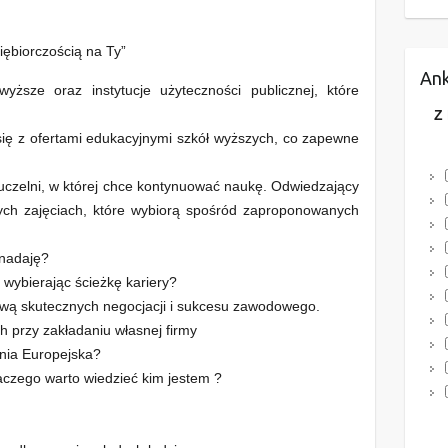
iębiorczością na Ty”
Ank
ższe oraz instytucje użyteczności publicznej, które
Z
się z ofertami edukacyjnymi szkół wyższych, co zapewne
 uczelni, w której chce kontynuować naukę. Odwiedzający
ych zajęciach, które wybiorą spośród zaproponowanych
 nadaję?
 wybierając ścieżkę kariery?
awą skutecznych negocjacji i sukcesu zawodowego.
h przy zakładaniu własnej firmy
nia Europejska?
laczego warto wiedzieć kim jestem ?