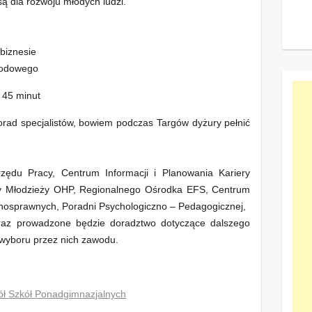
ą dla rozwoju młodych ludzi.
biznesie
wodowego
o 45 minut
orad specjalistów, bowiem podczas Targów dyżury pełnić
zędu Pracy, Centrum Informacji i Planowania Kariery
cy Młodzieży OHP, Regionalnego Ośrodka EFS, Centrum
ełnosprawnych, Poradni Psychologiczno – Pedagogicznej,
raz prowadzone będzie doradztwo dotyczące dalszego
 wyboru przez nich zawodu.
ół Szkół Ponadgimnazjalnych