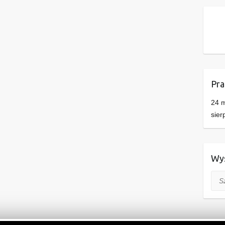
Pra
24 m
sier
Wys
Szuk