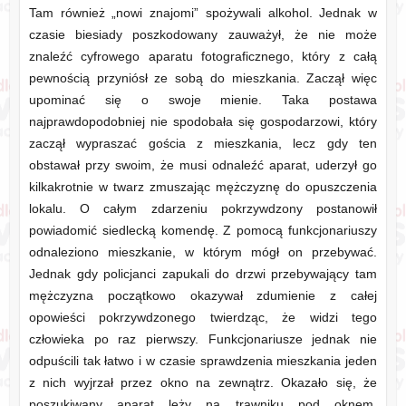
Tam również „nowi znajomi” spożywali alkohol. Jednak w
czasie biesiady poszkodowany zauważył, że nie może
znaleźć cyfrowego aparatu fotograficznego, który z całą
pewnością przyniósł ze sobą do mieszkania. Zaczął więc
upominać się o swoje mienie. Taka postawa
najprawdopodobniej nie spodobała się gospodarzowi, który
zaczął wypraszać gościa z mieszkania, lecz gdy ten
obstawał przy swoim, że musi odnaleźć aparat, uderzył go
kilkakrotnie w twarz zmuszając mężczyznę do opuszczenia
lokalu. O całym zdarzeniu pokrzywdzony postanowił
powiadomić siedlecką komendę. Z pomocą funkcjonariuszy
odnaleziono mieszkanie, w którym mógł on przebywać.
Jednak gdy policjanci zapukali do drzwi przebywający tam
mężczyzna początkowo okazywał zdumienie z całej
opowieści pokrzywdzonego twierdząc, że widzi tego
człowieka po raz pierwszy. Funkcjonariusze jednak nie
odpuścili tak łatwo i w czasie sprawdzenia mieszkania jeden
z nich wyjrzał przez okno na zewnątrz. Okazało się, że
poszukiwany aparat leży na trawniku pod oknem.