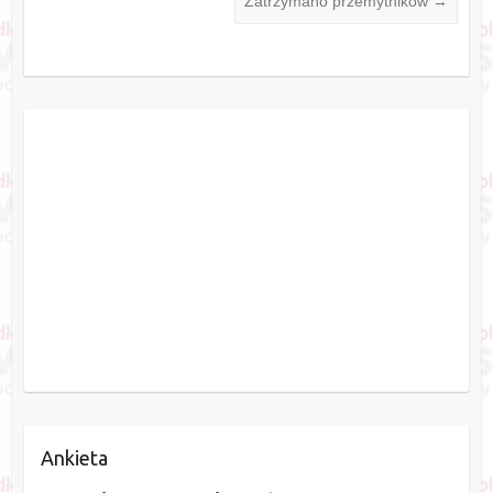
Zatrzymano przemytników
→
Ankieta