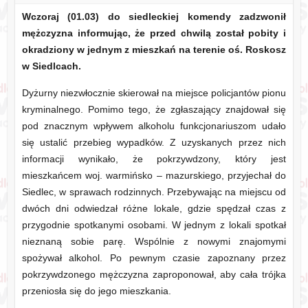
Wczoraj (01.03) do siedleckiej komendy zadzwonił
mężczyzna informując, że przed chwilą został pobity i
okradziony w jednym z mieszkań na terenie oś. Roskosz
w Siedlcach.
Dyżurny niezwłocznie skierował na miejsce policjantów pionu
kryminalnego. Pomimo tego, że zgłaszający znajdował się
pod znacznym wpływem alkoholu funkcjonariuszom udało
się ustalić przebieg wypadków. Z uzyskanych przez nich
informacji wynikało, że pokrzywdzony, który jest
mieszkańcem woj. warmińsko – mazurskiego, przyjechał do
Siedlec, w sprawach rodzinnych. Przebywając na miejscu od
dwóch dni odwiedzał różne lokale, gdzie spędzał czas z
przygodnie spotkanymi osobami. W jednym z lokali spotkał
nieznaną sobie parę. Wspólnie z nowymi znajomymi
spożywał alkohol. Po pewnym czasie zapoznany przez
pokrzywdzonego mężczyzna zaproponował, aby cała trójka
przeniosła się do jego mieszkania.