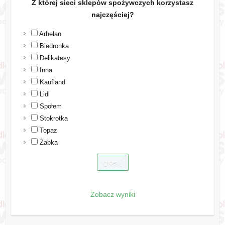
Z której sieci sklepów spożywczych korzystasz
najczęściej?
Arhelan
Biedronka
Delikatesy
Inna
Kaufland
Lidl
Społem
Stokrotka
Topaz
Żabka
Zobacz wyniki