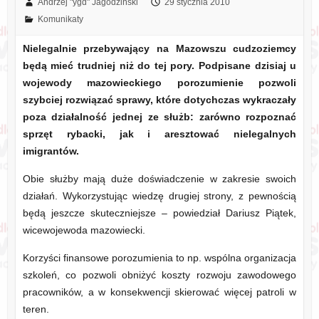
Andrzej "ygd" Jagodziński
29 stycznia 2010
Komunikaty
Nielegalnie przebywający na Mazowszu cudzoziemcy
będą mieć trudniej niż do tej pory. Podpisane dzisiaj u
wojewody mazowieckiego porozumienie pozwoli
szybciej rozwiązać sprawy, które dotychczas wykraczały
poza działalność jednej ze służb: zarówno rozpoznać
sprzęt rybacki, jak i aresztować nielegalnych
imigrantów.
Obie służby mają duże doświadczenie w zakresie swoich
działań. Wykorzystując wiedzę drugiej strony, z pewnością
będą jeszcze skuteczniejsze – powiedział Dariusz Piątek,
wicewojewoda mazowiecki.
Korzyści finansowe porozumienia to np. wspólna organizacja
szkoleń, co pozwoli obniżyć koszty rozwoju zawodowego
pracowników, a w konsekwencji skierować więcej patroli w
teren.