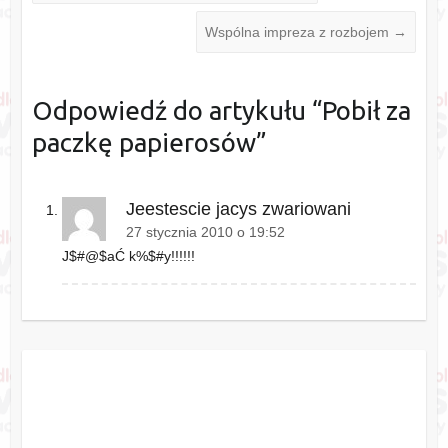
Wspólna impreza z rozbojem
→
Odpowiedź do artykułu “
Pobił za
paczkę papierosów
”
Jeestescie jacys zwariowani
27 stycznia 2010 o 19:52
J$#@$aĆ k%$#y!!!!!!