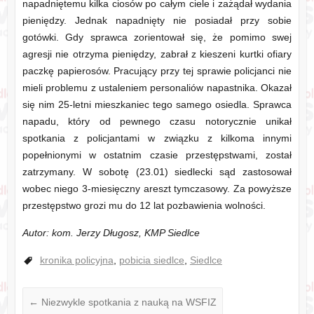
napadniętemu kilka ciosów po całym ciele i zażądał wydania
pieniędzy. Jednak napadnięty nie posiadał przy sobie
gotówki. Gdy sprawca zorientował się, że pomimo swej
agresji nie otrzyma pieniędzy, zabrał z kieszeni kurtki ofiary
paczkę papierosów. Pracujący przy tej sprawie policjanci nie
mieli problemu z ustaleniem personaliów napastnika.
Okazał
się nim 25-letni mieszkaniec tego samego osiedla. Sprawca
napadu, który od pewnego czasu notorycznie unikał
spotkania z policjantami w związku z kilkoma innymi
popełnionymi w ostatnim czasie przestępstwami, został
zatrzymany. W sobotę (23.01) siedlecki sąd zastosował
wobec niego 3-miesięczny areszt tymczasowy. Za powyższe
przestępstwo grozi mu do 12 lat pozbawienia wolności.
Autor: kom. Jerzy Długosz, KMP Siedlce
kronika policyjna
,
pobicia siedlce
,
Siedlce
←
Niezwykle spotkania z nauką na WSFIZ