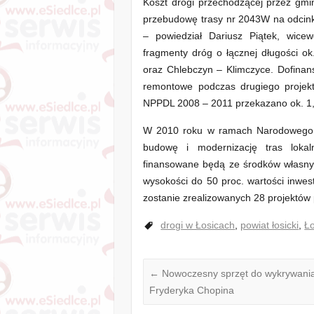
Koszt drogi przechodzącej przez gmin
przebudowę trasy nr 2043W na odcink
– powiedział Dariusz Piątek, wice
fragmenty dróg o łącznej długości o
oraz Chlebczyn – Klimczyce. Dofinan
remontowe podczas drugiego projek
NPPDL 2008 – 2011 przekazano ok. 1, 
W 2010 roku w ramach Narodowego 
budowę i modernizację tras loka
finansowane będą ze środków własny
wysokości do 50 proc. wartości inwe
zostanie zrealizowanych 28 projektów
drogi w Łosicach
,
powiat łosicki
,
Ło
←
Nowoczesny sprzęt do wykrywania 
Fryderyka Chopina