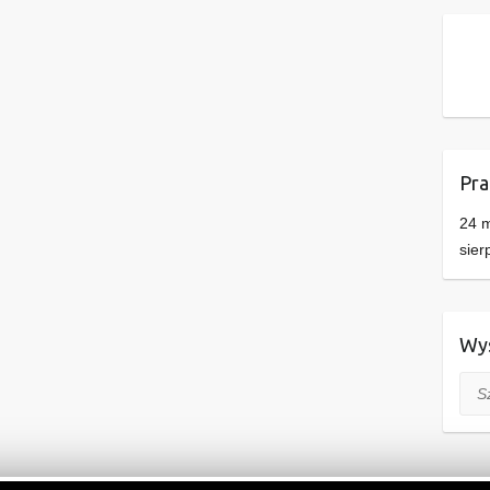
Pra
24 m
sier
Wys
Szuk