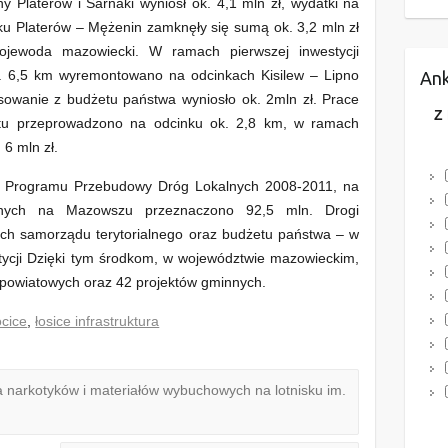
y Platerów i Sarnaki wyniósł ok. 4,1 mln zł, wydatki na
u Platerów – Mężenin zamknęły się sumą ok. 3,2 mln zł
wojewoda mazowiecki. W ramach pierwszej inwestycji
k. 6,5 km wyremontowano na odcinkach Kisilew – Lipno
Ank
sowanie z budżetu państwa wyniosło ok. 2mln zł. Prace
Z
tu przeprowadzono na odcinku ok. 2,8 km, w ramach
6 mln zł.
Programu Przebudowy Dróg Lokalnych 2008-2011, na
lnych na Mazowszu przeznaczono 92,5 mln. Drogi
ch samorządu terytorialnego oraz budżetu państwa – w
stycji Dzięki tym środkom, w województwie mazowieckim,
 powiatowych oraz 42 projektów gminnych.
cice
,
łosice infrastruktura
narkotyków i materiałów wybuchowych na lotnisku im.