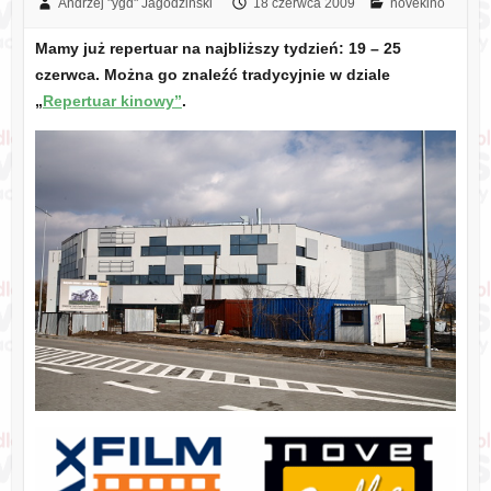
Andrzej "ygd" Jagodziński
18 czerwca 2009
novekino
Mamy już repertuar na najbliższy tydzień: 19 – 25
czerwca. Można go znaleźć tradycyjnie w dziale
„
Repertuar kinowy”
.