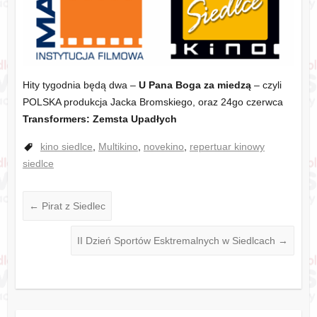
Hity tygodnia będą dwa –
U Pana Boga za miedzą
– czyli
POLSKA produkcja Jacka Bromskiego, oraz 24go czerwca
Transformers: Zemsta Upadłych
kino siedlce
,
Multikino
,
novekino
,
repertuar kinowy
siedlce
←
Pirat z Siedlec
II Dzień Sportów Esktremalnych w Siedlcach
→