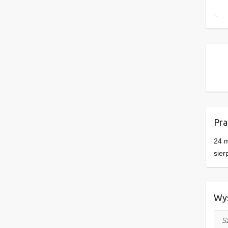
Pra
24 m
sier
Wys
Szuk