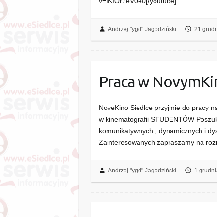
v=fKIOr7eV0e0[/youtube]
Andrzej "ygd" Jagodziński
21 grud
Praca w NovymKi
NoveKino Siedlce przyjmie do pracy n
w kinematografii STUDENTÓW Poszukuj
komunikatywnych , dynamicznych i dy
Zainteresowanych zapraszamy na rozm
Andrzej "ygd" Jagodziński
1 grudni