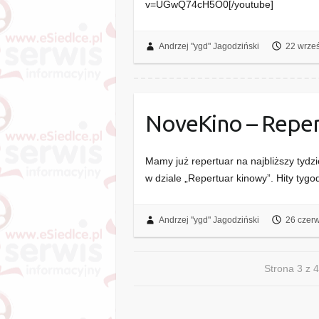
v=UGwQ74cH5O0[/youtube]
Andrzej "ygd" Jagodziński
22 wrze
NoveKino – Repert
Mamy już repertuar na najbliższy tydzi
w dziale „Repertuar kinowy”. Hity 
Andrzej "ygd" Jagodziński
26 czer
Strona 3 z 