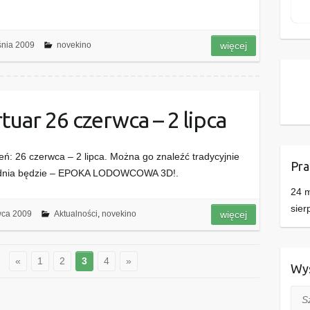
śnia 2009
novekino
więcej
uar 26 czerwca – 2 lipca
eń: 26 czerwca – 2 lipca. Można go znaleźć tradycyjnie
Pra
tygodnia będzie – EPOKA LODOWCOWA 3D!.
24 m
sier
wca 2009
Aktualności
,
novekino
więcej
4
«
1
2
3
4
»
Wys
Szuk