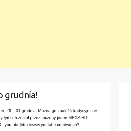
o grudnia!
ień: 26 – 31 grudnia. Można go znaleźć tradycyjnie w
szy tydzień został przeznaczony jeden MEGA HIT –
: [youtube]http://www.youtube.com/watch?