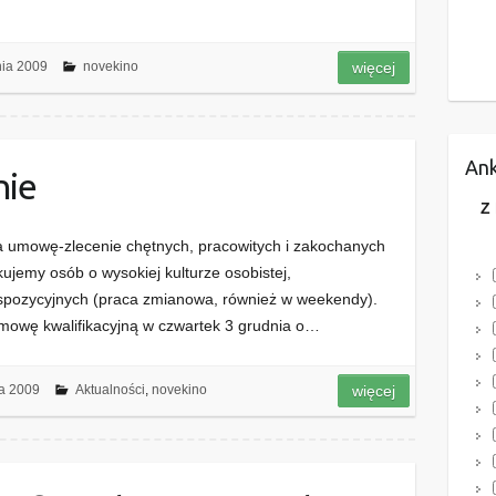
nia 2009
novekino
więcej
Ank
nie
Z
a umowę-zlecenie chętnych, pracowitych i zakochanych
emy osób o wysokiej kulturze osobistej,
spozycyjnych (praca zmianowa, również w weekendy).
owę kwalifikacyjną w czwartek 3 grudnia o…
a 2009
Aktualności
,
novekino
więcej