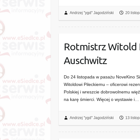
Andrzej "ygd" Jagodziński
20 listo
Rotmistrz Witold 
Auschwitz
Do 24 listopada w pasażu NoveKino S
Witoldowi Pileckiemu – oficerowi rezer
Polskiej i wreszcie dobrowolnemu wię
na karę śmierci. Więcej o wystawie i…
Andrzej "ygd" Jagodziński
13 listo