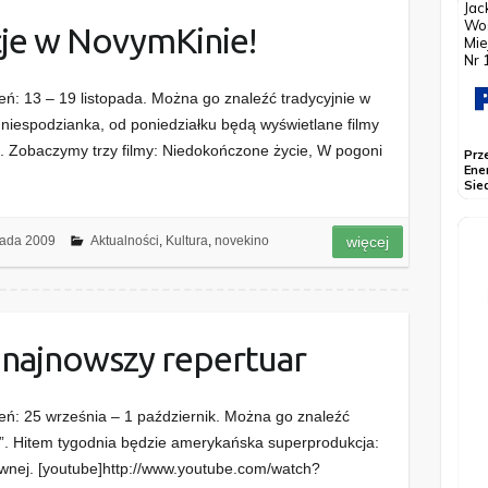
je w NovymKinie!
ień: 13 – 19 listopada. Można go znaleźć tradycyjnie w
niespodzianka, od poniedziałku będą wyświetlane filmy
 Zobaczymy trzy filmy: Niedokończone życie, W pogoni
pada 2009
Aktualności
,
Kultura
,
novekino
więcej
 najnowszy repertuar
ień: 25 września – 1 październik. Można go znaleźć
y”. Hitem tygodnia będzie amerykańska superprodukcja:
wnej. [youtube]http://www.youtube.com/watch?