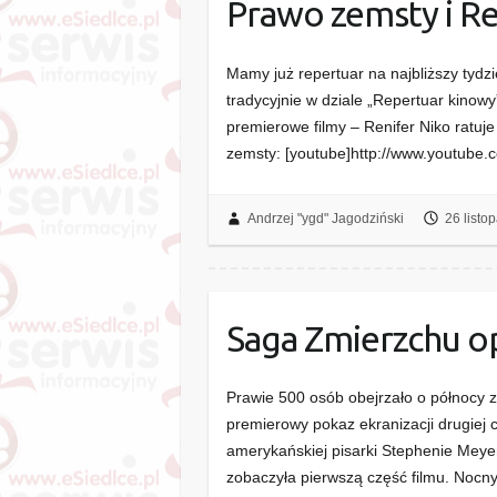
Prawo zemsty i R
Mamy już repertuar na najbliższy tydz
tradycyjnie w dziale „Repertuar kinow
premierowe filmy – Renifer Niko ratuj
zemsty: [youtube]http://www.youtub
Andrzej "ygd" Jagodziński
26 listo
Saga Zmierzchu o
Prawie 500 osób obejrzało o północy z
premierowy pokaz ekranizacji drugiej 
amerykańskiej pisarki Stephenie Meye
zobaczyła pierwszą część filmu. Noc