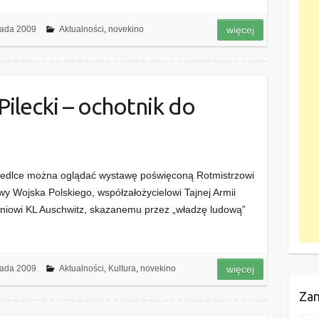
pada 2009
Aktualności
,
novekino
więcej
Pilecki – ochotnik do
iedlce można oglądać wystawę poświęconą Rotmistrzowi
wy Wojska Polskiego, współzałożycielowi Tajnej Armii
źniowi KL Auschwitz, skazanemu przez „władzę ludową”
pada 2009
Aktualności
,
Kultura
,
novekino
więcej
Zan