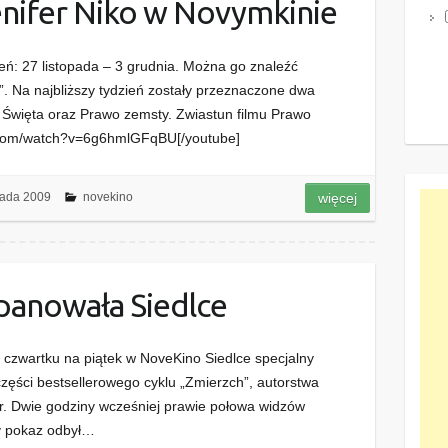
enifer Niko w Novymkinie
ień: 27 listopada – 3 grudnia. Można go znaleźć
y”. Na najbliższy tydzień zostały przeznaczone dwa
e Święta oraz Prawo zemsty. Zwiastun filmu Prawo
e.com/watch?v=6g6hmlGFqBU[/youtube]
pada 2009
novekino
więcej
panowała Siedlce
 czwartku na piątek w NoveKino Siedlce specjalny
części bestsellerowego cyklu „Zmierzch”, autorstwa
r. Dwie godziny wcześniej prawie połowa widzów
ny pokaz odbył…