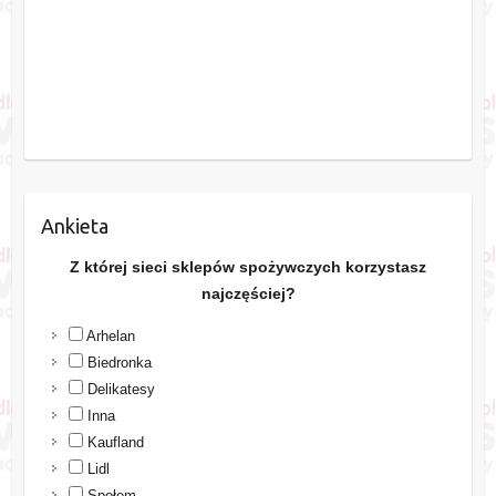
Ankieta
Z której sieci sklepów spożywczych korzystasz
najczęściej?
Arhelan
Biedronka
Delikatesy
Inna
Kaufland
Lidl
Społem