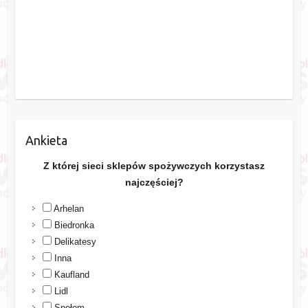
Ankieta
Z której sieci sklepów spożywczych korzystasz
najczęściej?
Arhelan
Biedronka
Delikatesy
Inna
Kaufland
Lidl
Społem