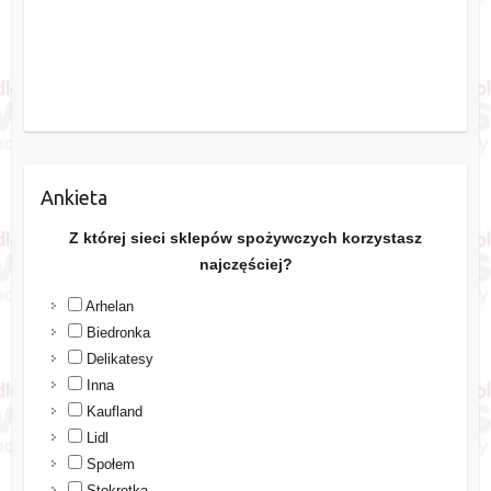
Ankieta
Z której sieci sklepów spożywczych korzystasz
najczęściej?
Arhelan
Biedronka
Delikatesy
Inna
Kaufland
Lidl
Społem
Stokrotka