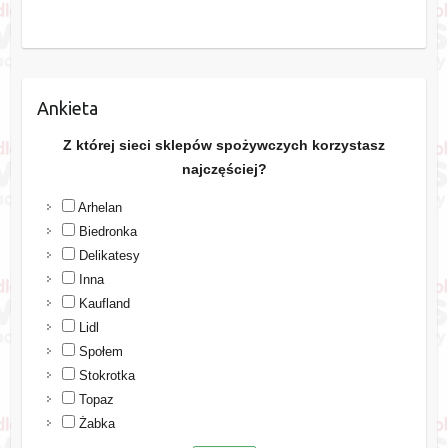
Ankieta
Z której sieci sklepów spożywczych korzystasz
najczęściej?
Arhelan
Biedronka
Delikatesy
Inna
Kaufland
Lidl
Społem
Stokrotka
Topaz
Żabka