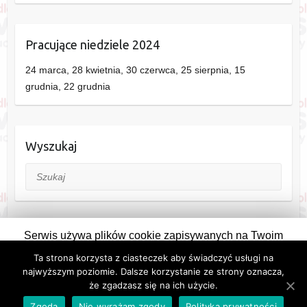
Pracujące niedziele 2024
24 marca, 28 kwietnia, 30 czerwca, 25 sierpnia, 15
grudnia, 22 grudnia
Wyszukaj
Szukaj
Serwis używa plików cookie zapisywanych na Twoim
komputerze. Pozostając na stronie wyrażasz na to zgodę.
Ta strona korzysta z ciasteczek aby świadczyć usługi na
Copyright © 2026
Siedlce
. Theme by
Colorlib
Powered by
WordPress
Zmieniając ustawienia przeglądarki można zablokować ich
najwyższym poziomie. Dalsze korzystanie ze strony oznacza,
Informacje:
Kontakt
,
Reklama
,
Polityka prywatności i plików cookie
że zgadzasz się na ich użycie.
zapisywanie.
Zgadzam się
eSiedlce
Zgoda
Nie wyrażam zgody
Polityka prywatności