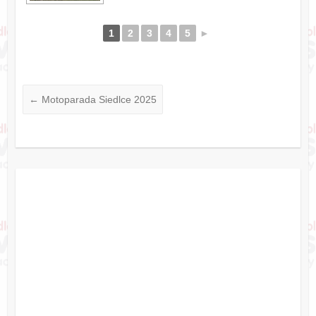
1
2
3
4
5
►
←
Motoparada Siedlce 2025