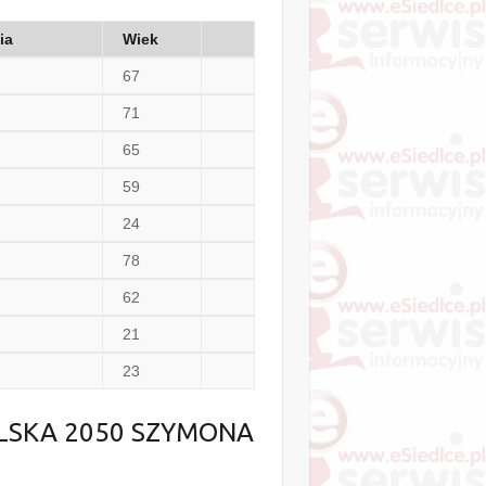
ia
Wiek
67
71
65
59
24
78
62
21
23
OLSKA 2050 SZYMONA