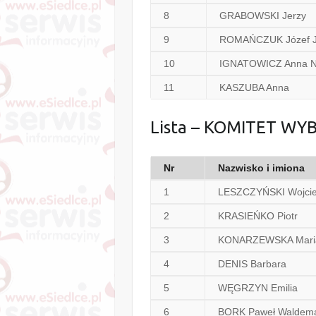
8
GRABOWSKI Jerzy
9
ROMAŃCZUK Józef 
10
IGNATOWICZ Anna N
11
KASZUBA Anna
Lista – KOMITET W
Nr
Nazwisko i imiona
1
LESZCZYŃSKI Wojcie
2
KRASIEŃKO Piotr
3
KONARZEWSKA Mari
4
DENIS Barbara
5
WĘGRZYN Emilia
6
BORK Paweł Waldem