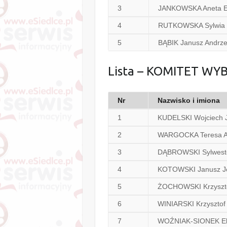
3
JANKOWSKA Aneta El
4
RUTKOWSKA Sylwia J
5
BĄBIK Janusz Andrze
Lista – KOMITET W
Nr
Nazwisko i imiona
1
KUDELSKI Wojciech 
2
WARGOCKA Teresa 
3
DĄBROWSKI Sylwest
4
KOTOWSKI Janusz J
5
ŻOCHOWSKI Krzyszto
6
WINIARSKI Krzysztof
7
WOŹNIAK-SIONEK El