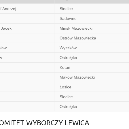
 Andrzej
Siedlce
Sadowne
Jacek
Mińsk Mazowiecki
Ostrów Mazowiecka
sław
Wyszków
w
Ostrołęka
Kotuń
Maków Mazowiecki
Łosice
Siedlce
Ostrołęka
 KOMITET WYBORCZY LEWICA