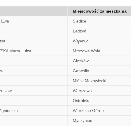
Miejscowość zamieszkania
 Ewa
Siedlce
Ładzyń
zef
Wąsewo
A Marta Luiza
Mrozowa Wola
Głosków
aw
Garwolin
Mińsk Mazowiecki
zesław
Warszawa
Ostrołęka
Agnieszka
Wierzbice Górne
Myszyniec