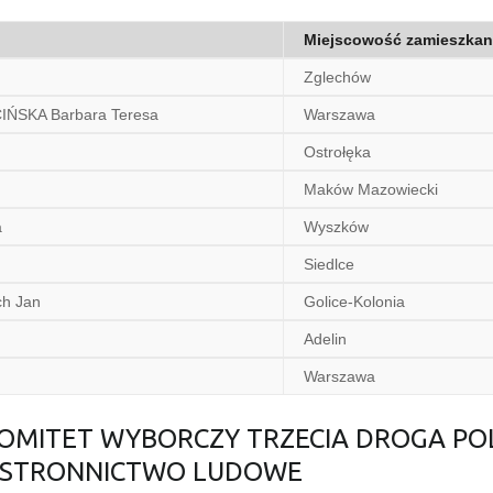
Miejscowość zamieszkan
Zglechów
ŃSKA Barbara Teresa
Warszawa
Ostrołęka
Maków Mazowiecki
a
Wyszków
Siedlce
h Jan
Golice-Kolonia
Adelin
Warszawa
Y KOMITET WYBORCZY TRZECIA DROGA P
E STRONNICTWO LUDOWE