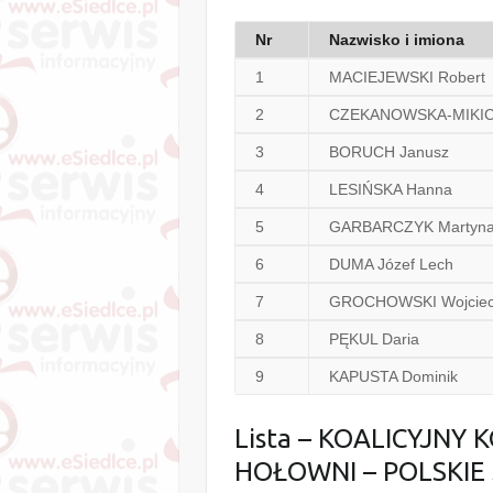
Nr
Nazwisko i imiona
1
MACIEJEWSKI Robert
2
CZEKANOWSKA-MIKICI
3
BORUCH Janusz
4
LESIŃSKA Hanna
5
GARBARCZYK Martyn
6
DUMA Józef Lech
7
GROCHOWSKI Wojciec
8
PĘKUL Daria
9
KAPUSTA Dominik
Lista – KOALICYJN
HOŁOWNI – POLSKI