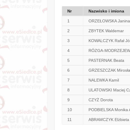
Nr
Nazwisko i imiona
1
ORZEŁOWSKA Janina
2
ZBYTEK Waldemar
3
KOWALCZYK Rafał Jó
4
RÓZGA-MODRZEJEWSK
5
PASTERNAK Beata
6
GRZESZCZAK Mirosł
7
NALEWKA Kamil
8
ULATOWSKI Maciej C
9
CZYŻ Dorota
10
PODBIELSKA Monika 
11
ABRAMCZYK Elżbieta