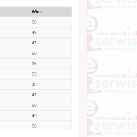
Wiek
56
49
47
50
36
55
38
47
50
49
58