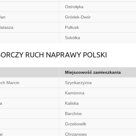
Ostrołęka
Jan
Gródek-Dwór
atasza
Pułtusk
Sokółka
YBORCZY RUCH NAPRAWY POLSKI
Miejscowość zamieszkania
ch Marcin
Szynkarzyzna
Kamionna
a
Kaliska
Barchów
Grzebowilk
ar
Chrzanowo