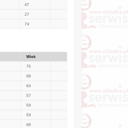
47
27
74
Wiek
75
68
64
57
59
59
68