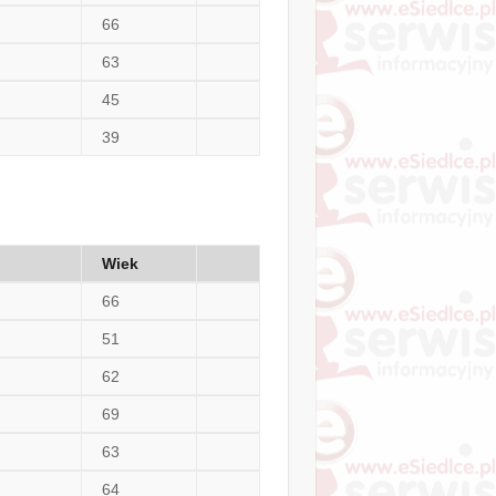
66
63
45
39
Wiek
66
51
62
69
63
64