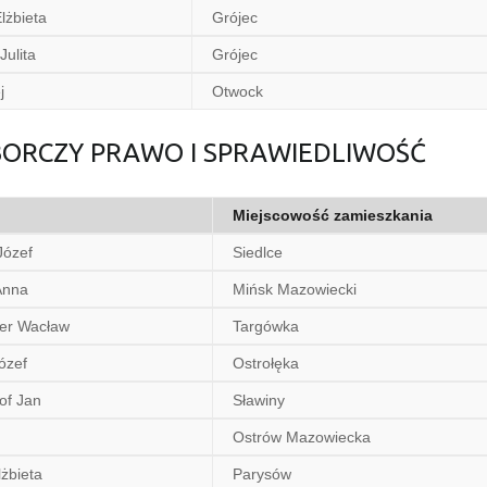
żbieta
Grójec
ulita
Grójec
j
Otwock
YBORCZY PRAWO I SPRAWIEDLIWOŚĆ
Miejscowość zamieszkania
Józef
Siedlce
Anna
Mińsk Mazowiecki
er Wacław
Targówka
ózef
Ostrołęka
f Jan
Sławiny
Ostrów Mazowiecka
żbieta
Parysów