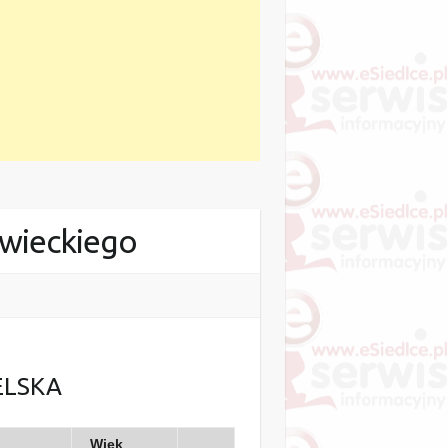
wieckiego
ELSKA
Wiek