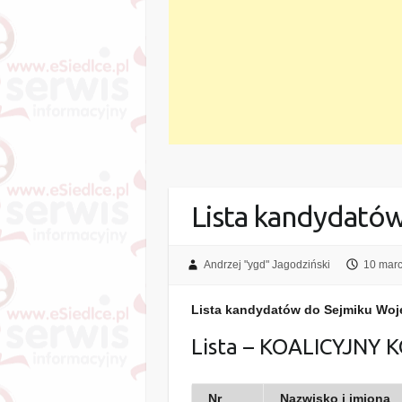
Lista kandydató
Andrzej "ygd" Jagodziński
10 mar
Lista kandydatów do Sejmiku Wo
Lista – KOALICYJN
Nr
Nazwisko i imiona