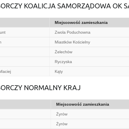
WYBORCZY KOALICJA SAMORZĄDOWA OK
Miejscowość zamieszkania
unt
Zwola Poduchowna
m
Miastków Kościelny
Żelechów
Ryczyska
Maciej
Kąty
YBORCZY NORMALNY KRAJ
Miejscowość zamieszkania
Żyrów
Żyrów