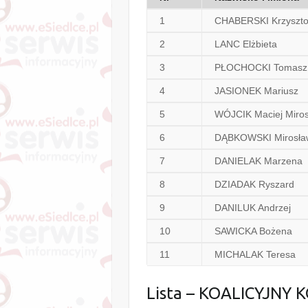
1
CHABERSKI Krzysztof
2
LANC Elżbieta
3
PŁOCHOCKI Tomasz 
4
JASIONEK Mariusz
5
WÓJCIK Maciej Miro
6
DĄBKOWSKI Mirosła
7
DANIELAK Marzena
8
DZIADAK Ryszard
9
DANILUK Andrzej
10
SAWICKA Bożena
11
MICHALAK Teresa
Lista – KOALICYJNY