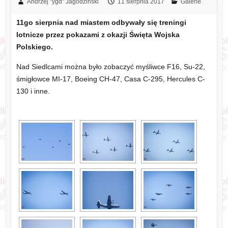
Andrzej "ygd" Jagodziński
11 sierpnia 2017
Galerie
11go sierpnia nad miastem odbywały się treningi
lotnicze przez pokazami z okazji Święta Wojska
Polskiego.
Nad Siedlcami można było zobaczyć myśliwce F16, Su-22,
śmigłowce MI-17, Boeing CH-47, Casa C-295, Hercules C-
130 i inne.