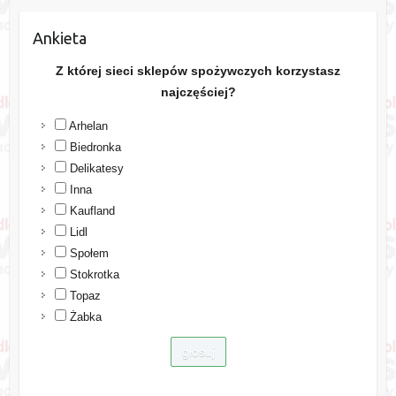
Ankieta
Z której sieci sklepów spożywczych korzystasz
najczęściej?
Arhelan
Biedronka
Delikatesy
Inna
Kaufland
Lidl
Społem
Stokrotka
Topaz
Żabka