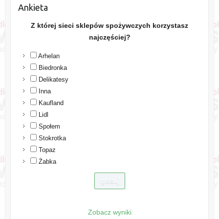
Ankieta
Z której sieci sklepów spożywczych korzystasz
najczęściej?
Arhelan
Biedronka
Delikatesy
Inna
Kaufland
Lidl
Społem
Stokrotka
Topaz
Żabka
Zobacz wyniki