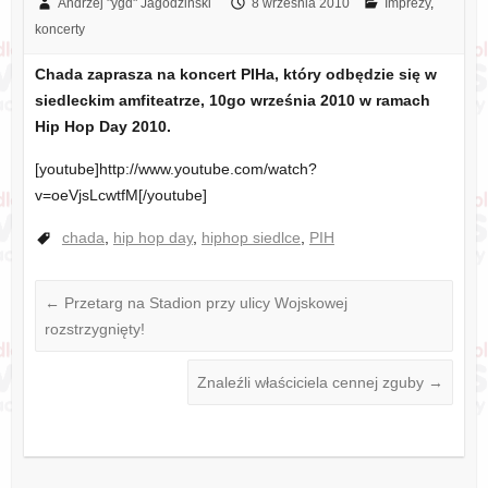
Andrzej "ygd" Jagodziński
8 września 2010
Imprezy
,
koncerty
Chada zaprasza na koncert PIHa, który odbędzie się w
siedleckim amfiteatrze, 10go września 2010 w ramach
Hip Hop Day 2010.
[youtube]http://www.youtube.com/watch?
v=oeVjsLcwtfM[/youtube]
chada
,
hip hop day
,
hiphop siedlce
,
PIH
←
Przetarg na Stadion przy ulicy Wojskowej
rozstrzygnięty!
Znaleźli właściciela cennej zguby
→