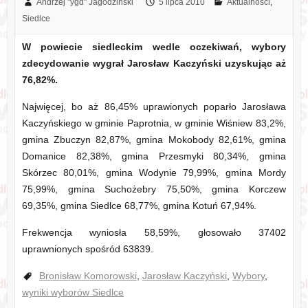
Andrzej "ygd" Jagodziński
5 lipca 2010
Aktualności
,
Siedlce
W powiecie siedleckim wedle oczekiwań, wybory
zdecydowanie wygrał Jarosław Kaczyński uzyskując aż
76,82%.
Najwięcej, bo aż 86,45% uprawionych poparło Jarosława
Kaczyńskiego w gminie Paprotnia, w gminie Wiśniew 83,2%,
gmina Zbuczyn 82,87%, gmina Mokobody 82,61%, gmina
Domanice 82,38%, gmina Przesmyki 80,34%, gmina
Skórzec 80,01%, gmina Wodynie 79,99%, gmina Mordy
75,99%, gmina Suchożebry 75,50%, gmina Korczew
69,35%, gmina Siedlce 68,77%, gmina Kotuń 67,94%.
Frekwencja wyniosła 58,59%, głosowało 37402
uprawnionych spośród 63839.
Bronisław Komorowski
,
Jarosław Kaczyński
,
Wybory
,
wyniki wyborów Siedlce