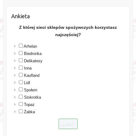
Ankieta
Z której sieci sklepów spożywczych korzystasz
najczęściej?
Arhelan
Biedronka
Delikatesy
Inna
Kaufland
Lidl
Społem
Stokrotka
Topaz
Żabka