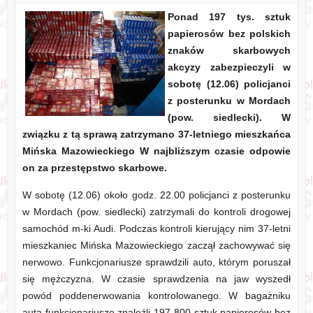
Ponad 197 tys. sztuk
papierosów bez polskich
znaków skarbowych
akcyzy zabezpieczyli w
sobotę (12.06) policjanci
z posterunku w Mordach
(pow. siedlecki). W
związku z tą sprawą zatrzymano 37-letniego mieszkańca
Mińska Mazowieckiego W najbliższym czasie odpowie
on za przestępstwo skarbowe.
W sobotę (12.06) około godz. 22.00 policjanci z posterunku
w Mordach (pow. siedlecki) zatrzymali do kontroli drogowej
samochód m-ki Audi. Podczas kontroli kierujący nim 37-letni
mieszkaniec Mińska Mazowieckiego zaczął zachowywać się
nerwowo. Funkcjonariusze sprawdzili auto, którym poruszał
się mężczyzna. W czasie sprawdzenia na jaw wyszedł
powód poddenerwowania kontrolowanego. W bagażniku
auta funkcjonariusze znaleźli 197 800 sztuk papierosów bez