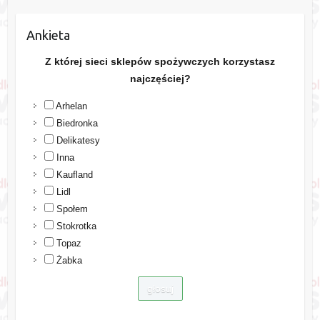
Ankieta
Z której sieci sklepów spożywczych korzystasz
najczęściej?
Arhelan
Biedronka
Delikatesy
Inna
Kaufland
Lidl
Społem
Stokrotka
Topaz
Żabka