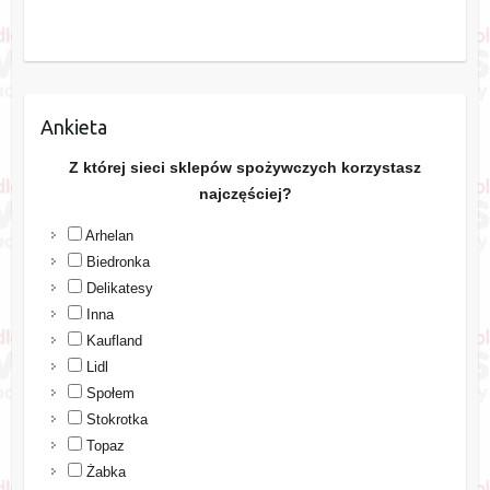
Ankieta
Z której sieci sklepów spożywczych korzystasz
najczęściej?
Arhelan
Biedronka
Delikatesy
Inna
Kaufland
Lidl
Społem
Stokrotka
Topaz
Żabka