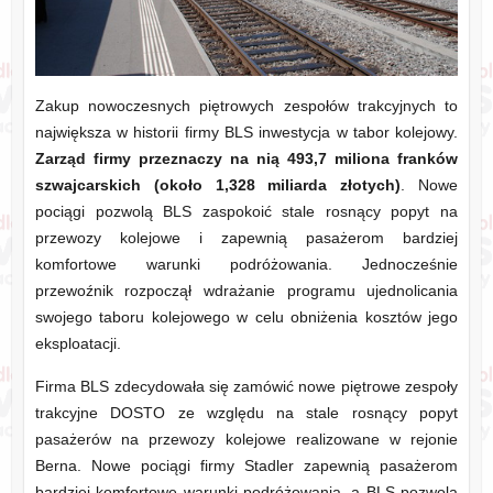
Zakup nowoczesnych piętrowych zespołów trakcyjnych to
największa w historii firmy BLS inwestycja w tabor kolejowy.
Zarząd firmy przeznaczy na nią 493,7 miliona franków
szwajcarskich (około 1,328 miliarda złotych)
. Nowe
pociągi pozwolą BLS zaspokoić stale rosnący popyt na
przewozy kolejowe i zapewnią pasażerom bardziej
komfortowe warunki podróżowania. Jednocześnie
przewoźnik rozpoczął wdrażanie programu ujednolicania
swojego taboru kolejowego w celu obniżenia kosztów jego
eksploatacji.
Firma BLS zdecydowała się zamówić nowe piętrowe zespoły
trakcyjne DOSTO ze względu na stale rosnący popyt
pasażerów na przewozy kolejowe realizowane w rejonie
Berna. Nowe pociągi firmy Stadler zapewnią pasażerom
bardziej komfortowe warunki podróżowania, a BLS pozwolą