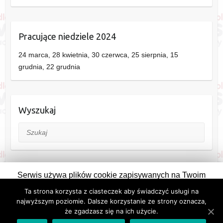
Pracujące niedziele 2024
24 marca, 28 kwietnia, 30 czerwca, 25 sierpnia, 15
grudnia, 22 grudnia
Wyszukaj
Szukaj
Serwis używa plików cookie zapisywanych na Twoim
komputerze. Pozostając na stronie wyrażasz na to zgodę.
Ta strona korzysta z ciasteczek aby świadczyć usługi na
Copyright © 2026
Siedlce
. Theme by
Colorlib
Powered by
WordPress
Zmieniając ustawienia przeglądarki można zablokować ich
najwyższym poziomie. Dalsze korzystanie ze strony oznacza,
Informacje:
Kontakt
,
Reklama
,
Polityka prywatności i plików cookie
że zgadzasz się na ich użycie.
zapisywanie.
Zgadzam się