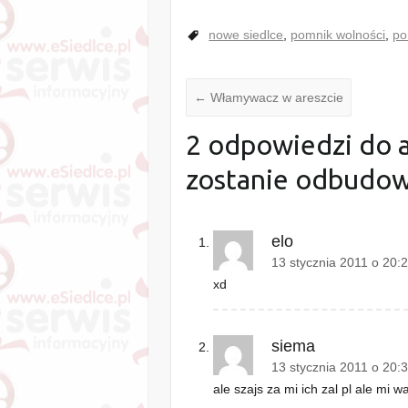
nowe siedlce
,
pomnik wolności
,
po
←
Włamywacz w areszcie
2 odpowiedzi do a
zostanie odbudow
elo
13 stycznia 2011 o 20:
xd
siema
13 stycznia 2011 o 20:
ale szajs za mi ich zal pl ale mi w