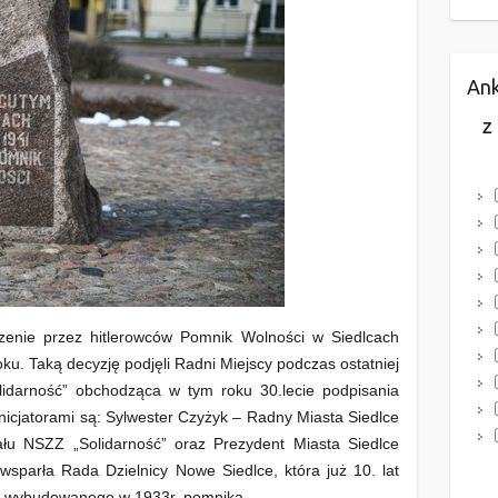
Ank
Z
zenie przez hitlerowców Pomnik Wolności w Siedlcach
u. Taką decyzję podjęli Radni Miejscy podczas ostatniej
idarność” obchodząca w tym roku 30.lecie podpisania
icjatorami są: Sylwester Czyżyk – Radny Miasta Siedlce
ału NSZZ „Solidarność” oraz Prezydent Miasta Siedlce
wsparła Rada Dzielnicy Nowe Siedlce, która już 10. lat
y wybudowanego w 1933r. pomnika.