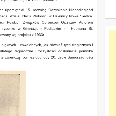
 upamiętniał 15. rocznicę Odzyskania Niepodległości
opada, dzisiaj Placu Wolności w Dzielnicy Nowe Siedlce.
acji Polskich Związków Obrońców Ojczyzny. Autorem
el rysunku w Gimnazjum Podlaskim im. Hetmana St.
owany wg projektu z 1933r.
 pięknych i chwalebnych, jak również tych tragicznych i
 dlatego tegoroczne uroczystości odsłonięcie pomnika
ci te zwieńczą również obchody 20. Lecie Samorządności