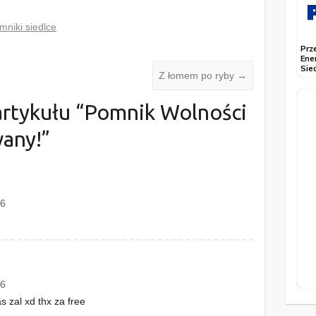
mniki siedlce
Z łomem po ryby
→
rtykułu “
Pomnik Wolności
any!
”
26
36
as zal xd thx za free