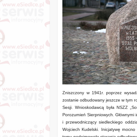
Zniszczony w 1941r. poprzez wysad
zostanie odbudowany jeszcze w tym rok
Sesji. Wnioskodawcą była NSZZ „Sol
Porozumień Sierpniowych. Głównymi in
i przewodniczący siedleckiego oddzi
Wojciech Kudelski. Inicjatywę mocno 
temu podejmowała starania odbudow