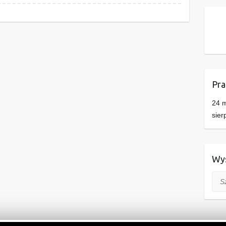
Pra
24 m
sier
Wys
Szuk