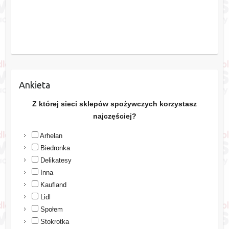
Ankieta
Z której sieci sklepów spożywczych korzystasz
najczęściej?
Arhelan
Biedronka
Delikatesy
Inna
Kaufland
Lidl
Społem
Stokrotka