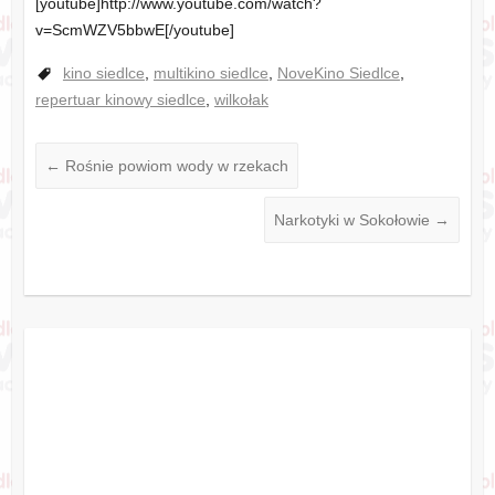
[youtube]http://www.youtube.com/watch?
v=ScmWZV5bbwE[/youtube]
kino siedlce
,
multikino siedlce
,
NoveKino Siedlce
,
repertuar kinowy siedlce
,
wilkołak
←
Rośnie powiom wody w rzekach
Narkotyki w Sokołowie
→