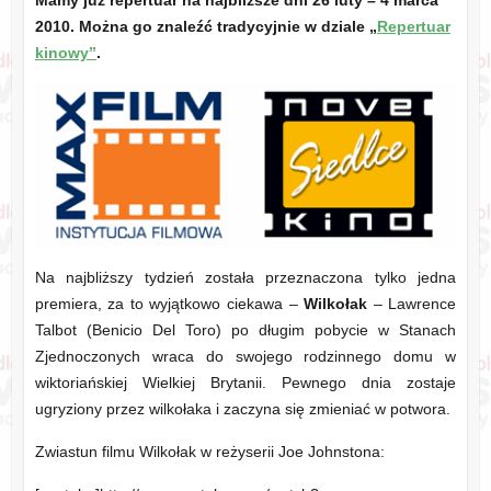
Mamy już repertuar na najbliższe dni 26 luty – 4 marca
2010. Można go znaleźć tradycyjnie w dziale „
Repertuar
kinowy”
.
Na najbliższy tydzień została przeznaczona tylko jedna
premiera, za to wyjątkowo ciekawa –
Wilkołak
– Lawrence
Talbot (Benicio Del Toro) po długim pobycie w Stanach
Zjednoczonych wraca do swojego rodzinnego domu w
wiktoriańskiej Wielkiej Brytanii. Pewnego dnia zostaje
ugryziony przez wilkołaka i zaczyna się zmieniać w potwora.
Zwiastun filmu Wilkołak w reżyserii Joe Johnstona: