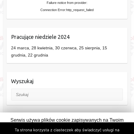
Failure notice from provider:
Connection Error:http_request_failed
Pracujące niedziele 2024
24 marca, 28 kwietnia, 30 czerwca, 25 sierpnia, 15
grudnia, 22 grudnia
Wyszukaj
Szukaj
Serwis używa plików cookie zapisywanych na Twoim
komputerze. Pozostając na stronie wyrażasz na to zgodę.
Ta strona korzysta z ciasteczek aby świadczyć usługi na
Copyright © 2026
Siedlce
. Theme by
Colorlib
Powered by
WordPress