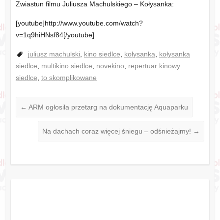
Zwiastun filmu Juliusza Machulskiego – Kołysanka:
[youtube]http://www.youtube.com/watch?
v=1q9hiHNsf84[/youtube]
juliusz machulski
,
kino siedlce
,
kołysanka
,
kołysanka
siedlce
,
multikino siedlce
,
novekino
,
repertuar kinowy
siedlce
,
to skomplikowane
←
ARM ogłosiła przetarg na dokumentację Aquaparku
Na dachach coraz więcej śniegu – odśnieżajmy!
→