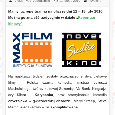
Andrzej "ygd" Jagodziński
11 lutego 2010
novekino
Mamy już repertuar na najbliższe dni 12 – 18 luty 2010.
Można go znaleźć tradycyjnie w dziale „
Repertuar
kinowy”
.
Na najbliższy tydzień zostały przeznaczone dwa ciekawe
filmy – Polska czarna komedia, mistrza Juliusza
Machulskiego, twórcy kultowej Seksmisji, Va Bank, Kingsajz,
czy Kilera –
Kołysanka
, oraz amerykańska komedia
obyczajowa w gwiazdorskiej obsadzie (Meryl Streep, Steve
Martin, Alec Bladwin –
To skomplikowane
.