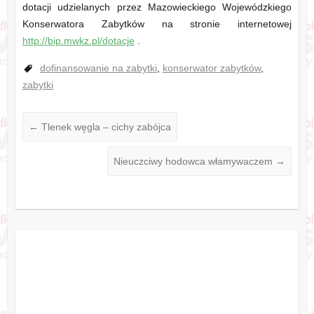
dotacji udzielanych przez Mazowieckiego Wojewódzkiego
Konserwatora Zabytków na stronie internetowej
http://bip.mwkz.pl/dotacje
.
dofinansowanie na zabytki
,
konserwator zabytków
,
zabytki
←
Tlenek węgla – cichy zabójca
Nieuczciwy hodowca włamywaczem
→