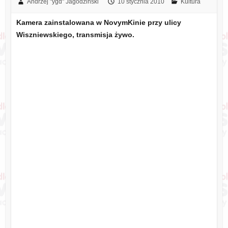
Andrzej "ygd" Jagodziński
10 stycznia 2010
Kultura
Kamera zainstalowana w NovymKinie przy ulicy
Wiszniewskiego, transmisja żywo.