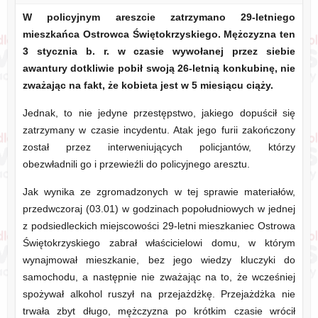
W policyjnym areszcie zatrzymano 29-letniego
mieszkańca Ostrowca Świętokrzyskiego. Mężczyzna ten
3 stycznia b. r. w czasie wywołanej przez siebie
awantury dotkliwie pobił swoją 26-letnią konkubinę, nie
zważając na fakt, że kobieta jest w 5 miesiącu ciąży.
Jednak, to nie jedyne przestępstwo, jakiego dopuścił się
zatrzymany w czasie incydentu. Atak jego furii zakończony
został przez interweniujących policjantów, którzy
obezwładnili go i przewieźli do policyjnego aresztu.
Jak wynika ze zgromadzonych w tej sprawie materiałów,
przedwczoraj (03.01) w godzinach popołudniowych w jednej
z podsiedleckich miejscowości 29-letni mieszkaniec Ostrowa
Świętokrzyskiego zabrał właścicielowi domu, w którym
wynajmował mieszkanie, bez jego wiedzy kluczyki do
samochodu, a następnie nie zważając na to, że wcześniej
spożywał alkohol ruszył na przejażdżkę. Przejażdżka nie
trwała zbyt długo, mężczyzna po krótkim czasie wrócił