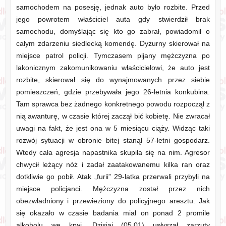
samochodem na posesję, jednak auto było rozbite. Przed
jego powrotem właściciel auta gdy stwierdził brak
samochodu, domyślając się kto go zabrał, powiadomił o
całym zdarzeniu siedlecką komendę.
Dyżurny skierował na
miejsce patrol policji. Tymczasem pijany mężczyzna po
lakonicznym zakomunikowaniu właścicielowi, że auto jest
rozbite, skierował się do wynajmowanych przez siebie
pomieszczeń, gdzie przebywała jego 26-letnia konkubina.
Tam sprawca bez żadnego konkretnego powodu rozpoczął z
nią awanturę, w czasie której zaczął bić kobietę. Nie zwracał
uwagi na fakt, że jest ona w 5 miesiącu ciąży. Widząc taki
rozwój sytuacji w obronie bitej stanął 57-letni gospodarz.
Wtedy cała agresja napastnika skupiła się na nim. Agresor
chwycił leżący nóż i zadał zaatakowanemu kilka ran oraz
dotkliwie go pobił. Atak „furii” 29-latka przerwali przybyli na
miejsce policjanci. Mężczyzna został przez nich
obezwładniony i przewieziony do policyjnego aresztu. Jak
się okazało w czasie badania miał on ponad 2 promile
alkoholu we krwi. Dzisiaj (05.01) usłyszał zarzuty