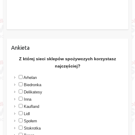
Ankieta
Z której sieci sklepów spożywczych korzystasz
najczęściej?
Arhelan
Biedronka
Delikatesy
Inna
Kaufland
Lidl
Społem
Stokrotka