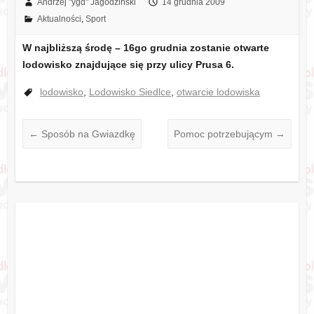
Andrzej "ygd" Jagodziński
14 grudnia 2009
Aktualności
,
Sport
W najbliższą środę – 16go grudnia zostanie otwarte
lodowisko znajdujące się przy ulicy Prusa 6.
lodowisko
,
Lodowisko Siedlce
,
otwarcie lodowiska
←
Sposób na Gwiazdkę
Pomoc potrzebującym
→